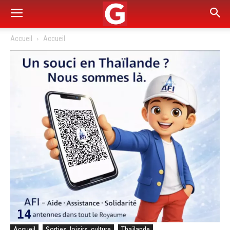
Accueil
Accueil
Accueil
Sorties, loisirs, culture
Thaïlande