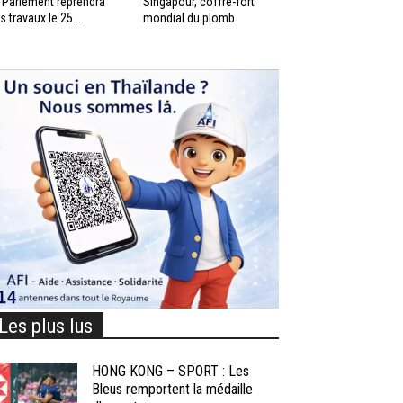
 Parlement reprendra
Singapour, coffre-fort
s travaux le 25...
mondial du plomb
Les plus lus
HONG KONG – SPORT : Les
Bleus remportent la médaille