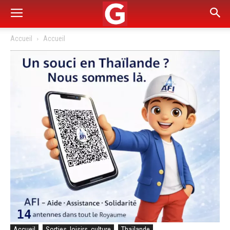
Accueil
Accueil
Accueil
Sorties, loisirs, culture
Thaïlande