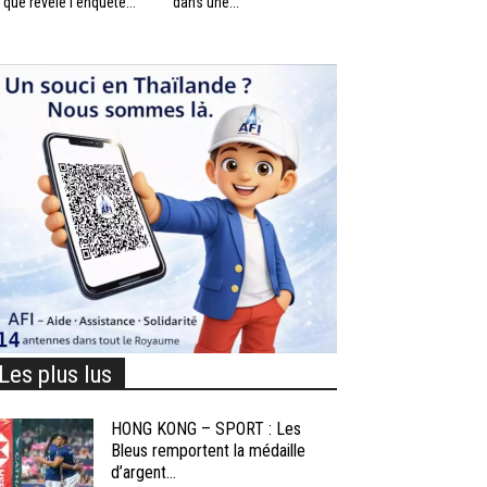
 que révèle l’enquête...
dans une...
Les plus lus
HONG KONG – SPORT : Les
Bleus remportent la médaille
d’argent...