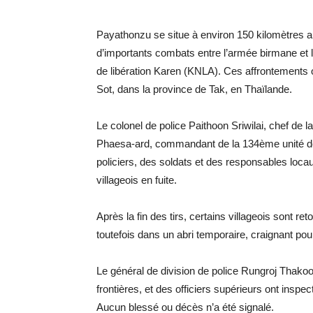
Payathonzu se situe à environ 150 kilomètres
d’importants combats entre l’armée birmane et l
de libération Karen (KNLA). Ces affrontements o
Sot, dans la province de Tak, en Thaïlande.
Le colonel de police Paithoon Sriwilai, chef de l
Phaesa-ard, commandant de la 134ème unité de p
policiers, des soldats et des responsables locaux
villageois en fuite.
Après la fin des tirs, certains villageois sont 
toutefois dans un abri temporaire, craignant pour
Le général de division de police Rungroj Thako
frontières, et des officiers supérieurs ont insp
Aucun blessé ou décès n’a été signalé.