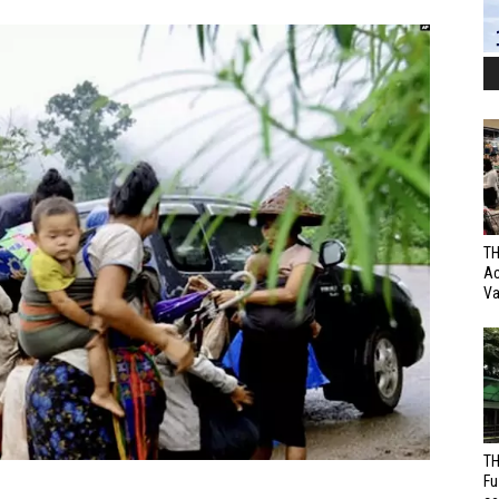
TH
Ac
Va
TH
Fu