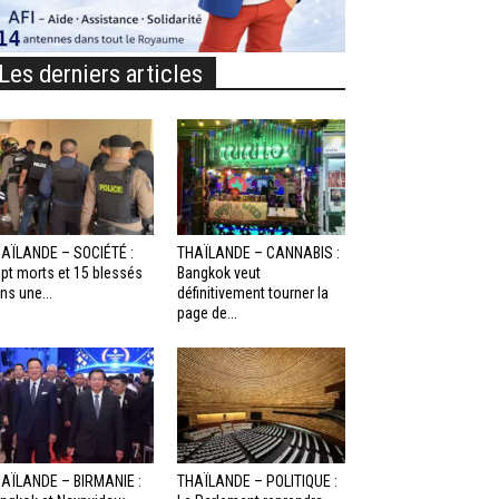
Les derniers articles
AÏLANDE – SOCIÉTÉ :
THAÏLANDE – CANNABIS :
pt morts et 15 blessés
Bangkok veut
ns une...
définitivement tourner la
page de...
AÏLANDE – BIRMANIE :
THAÏLANDE – POLITIQUE :