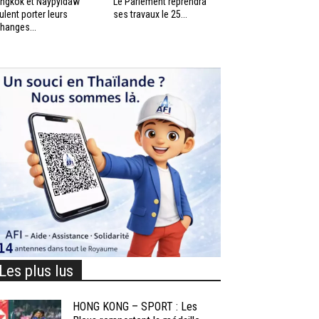
ngkok et Naypyidaw
Le Parlement reprendra
ulent porter leurs
ses travaux le 25...
hanges...
Les plus lus
HONG KONG – SPORT : Les