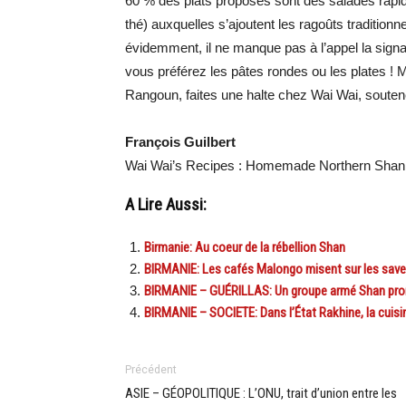
60 % des plats proposés sont des salades rapid
thé) auxquelles s’ajoutent les ragoûts traditionne
évidemment, il ne manque pas à l’appel la signat
vous préférez les pâtes rondes ou les plates !
Rangoun, faites une halte chez Wai Wai, souten
François Guilbert
Wai Wai’s Recipes : Homemade Northern Shan
A Lire Aussi:
Birmanie: Au coeur de la rébellion Shan
BIRMANIE: Les cafés Malongo misent sur les sav
BIRMANIE – GUÉRILLAS: Un groupe armé Shan prome
BIRMANIE – SOCIETE: Dans l’État Rakhine, la cuisin
Précédent
ASIE – GÉOPOLITIQUE : L’ONU, trait d’union entre les