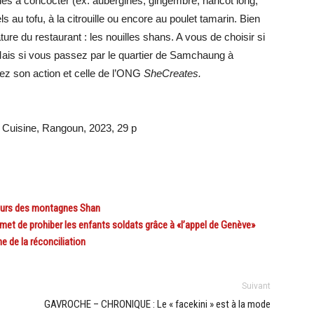
es à concocter (ex. aubergines, gingembre, haricot long,
ls au tofu, à la citrouille ou encore au poulet tamarin. Bien
ure du restaurant : les nouilles shans. A vous de choisir si
 Mais si vous passez par le quartier de Samchaung à
ez son action et celle de l’ONG
SheCreates.
 Cuisine
, Rangoun, 2023, 29 p
eurs des montagnes Shan
t de prohiber les enfants soldats grâce à «l’appel de Genève»
e de la réconciliation
Suivant
GAVROCHE – CHRONIQUE : Le « facekini » est à la mode