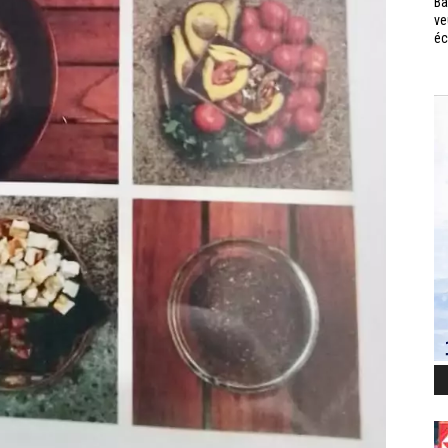
Ba
ve
éc