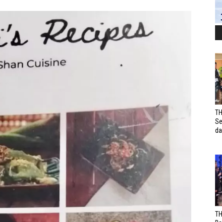
TH
Se
da
TH