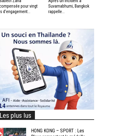
isabeth Zana
Après un incident à
compensée pour vingt
Suvarnabhumi, Bangkok
s d’engagement...
rappelle...
Les plus lus
HONG KONG – SPORT : Les