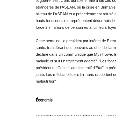
la guerre n’est « pas durable ». Elle a fait ces
étrangères de l’ASEAN, où la crise en Birmanie d
niveau de l’ASEAN et a précédemment refusé d’
hauts fonctionnaires représentent désormais le 
forcé 2,7 millions de personnes à fuir leurs foy
Cette semaine, le président par intérim de Birm
santé, transférant ses pouvoirs au chef de l’arm
déclaré dans un communiqué que Myint Swe, le d
maladie et suit un traitement adapté”. “Les fonc
président du Conseil administratif d’État”, a pré
junte. Les médias officiels birmans rapportent 
malnutrition”.
Économie