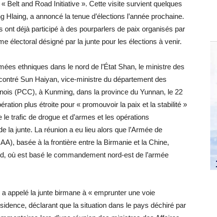
 « Belt and Road Initiative ». Cette visite survient quelques
g Hlaing, a annoncé la tenue d’élections l’année prochaine.
ts ont déjà participé à des pourparlers de paix organisés par
me électoral désigné par la junte pour les élections à venir.
mées ethniques dans le nord de l’État Shan, le ministre des
encontré Sun Haiyan, vice-ministre du département des
hinois (PCC), à Kunming, dans la province du Yunnan, le 22
ation plus étroite pour « promouvoir la paix et la stabilité »
re le trafic de drogue et d’armes et les opérations
e la junte. La réunion a eu lieu alors que l’Armée de
A), basée à la frontière entre la Birmanie et la Chine,
Nord, où est basé le commandement nord-est de l’armée
s a appelé la junte birmane à « emprunter une voie
ssidence, déclarant que la situation dans le pays déchiré par