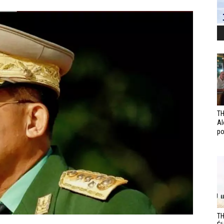
TH
Al
po
TH