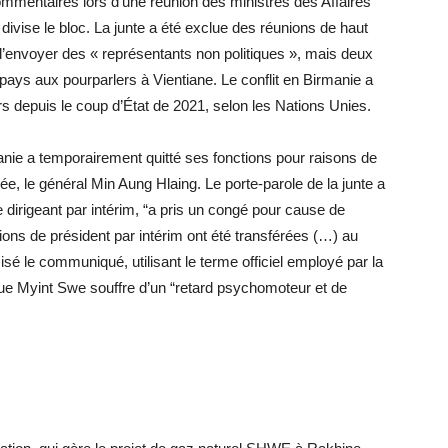
 commentaires lors d’une réunion des ministres des Affaires
ivise le bloc. La junte a été exclue des réunions de haut
envoyer des « représentants non politiques », mais deux
pays aux pourparlers à Vientiane. Le conflit en Birmanie a
ers depuis le coup d’État de 2021, selon les Nations Unies.
anie a temporairement quitté ses fonctions pour raisons de
ée, le général Min Aung Hlaing. Le porte-parole de la junte a
irigeant par intérim, “a pris un congé pour cause de
tions de président par intérim ont été transférées (…) au
cisé le communiqué, utilisant le terme officiel employé par la
que Myint Swe souffre d’un “retard psychomoteur et de