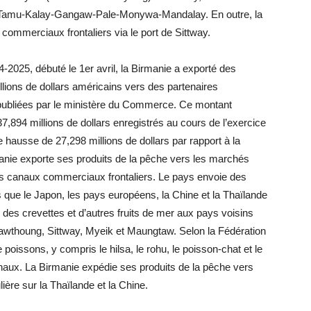
 Tamu-Kalay-Gangaw-Pale-Monywa-Mandalay. En outre, la
mmerciaux frontaliers via le port de Sittway.
24-2025, débuté le 1er avril, la Birmanie a exporté des
llions de dollars américains vers des partenaires
 publiées par le ministère du Commerce. Ce montant
,894 millions de dollars enregistrés au cours de l’exercice
hausse de 27,298 millions de dollars par rapport à la
anie exporte ses produits de la pêche vers les marchés
les canaux commerciaux frontaliers. Le pays envoie des
s que le Japon, les pays européens, la Chine et la Thaïlande
, des crevettes et d’autres fruits de mer aux pays voisins
awthoung, Sittway, Myeik et Maungtaw. Selon la Fédération
oissons, y compris le hilsa, le rohu, le poisson-chat et le
onaux. La Birmanie expédie ses produits de la pêche vers
ière sur la Thaïlande et la Chine.