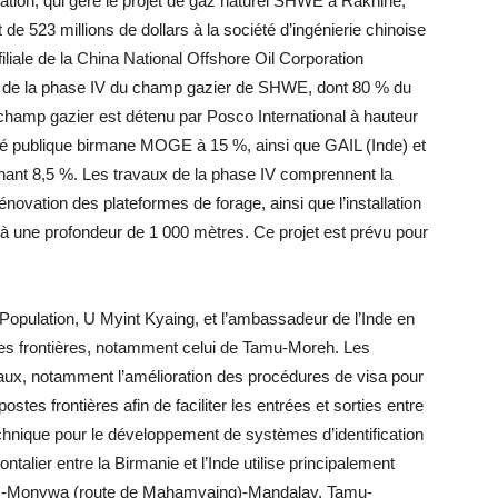
ation, qui gère le projet de gaz naturel SHWE à Rakhine,
 de 523 millions de dollars à la société d’ingénierie chinoise
liale de la China National Offshore Oil Corporation
de la phase IV du champ gazier de SHWE, dont 80 % du
 champ gazier est détenu par Posco International à hauteur
é publique birmane MOGE à 15 %, ainsi que GAIL (Inde) et
nt 8,5 %. Les travaux de la phase IV comprennent la
énovation des plateformes de forage, ainsi que l’installation
à une profondeur de 1 000 mètres. Ce projet est prévu pour
 la Population, U Myint Kyaing, et l’ambassadeur de l’Inde en
tes frontières, notamment celui de Tamu-Moreh. Les
iaux, notamment l’amélioration des procédures de visa pour
stes frontières afin de faciliter les entrées et sorties entre
technique pour le développement de systèmes d’identification
talier entre la Birmanie et l’Inde utilise principalement
YeU-Monywa (route de Mahamyaing)-Mandalay, Tamu-