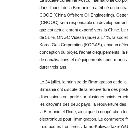
La société coréenne Posco International Corpor
dans l’ouest de la Birmanie, a attribué un contrat
COOE (China Offshore Oil Engineering). Cette fi
(CNOOC) sera responsable du développement 
gaz est actuellement exporté vers la Chine. Le
de 51 %, ONGC Videsh (Inde) à 17 %, la sociét
Korea Gas Corporation (KOGAS), chacun détena
conception du projet, l’achat d’équipements, la r
de canalisations et d’équipements sous-marins 
durer trois ans.
Le 24 juillet, le ministre de l’Immigration et de
Birmanie ont discuté de la réouverture des pos
discussions ont porté sur plusieurs points cruc
les citoyens des deux pays, la réouverture des po
la Birmanie et l’Inde, ainsi que la coopération 
électronique pour l’immigration. Le commerce fron
trois postes frontières : Tamu-Kalewa-Taze-