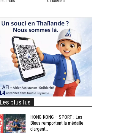
llet, mais...
officielle à...
Les plus lus
HONG KONG – SPORT : Les
Bleus remportent la médaille
d’argent...