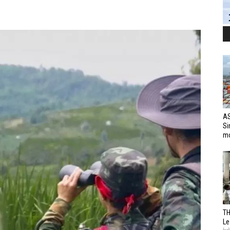
AS
Si
mo
TH
Le