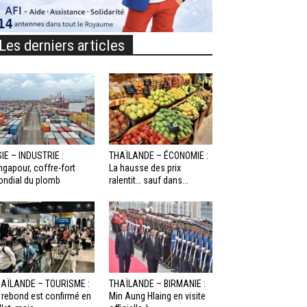
Les derniers articles
IE – INDUSTRIE :
THAÏLANDE – ÉCONOMIE :
ngapour, coffre-fort
La hausse des prix
ndial du plomb
ralentit… sauf dans...
AÏLANDE – TOURISME :
THAÏLANDE – BIRMANIE :
 rebond est confirmé en
Min Aung Hlaing en visite