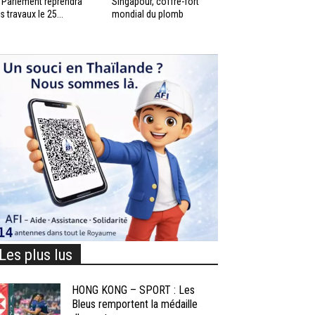
 Parlement reprendra
Singapour, coffre-fort
s travaux le 25...
mondial du plomb
Les plus lus
HONG KONG – SPORT : Les
Bleus remportent la médaille