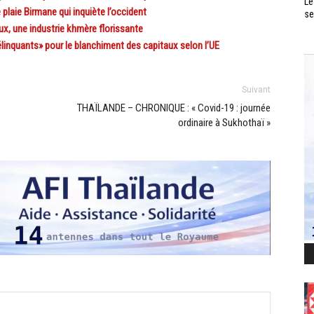
Le
laie Birmane qui inquiète l’occident
se
, une industrie khmère florissante
élinquants» pour le blanchiment des capitaux selon l’UE
Suivant
THAÏLANDE – CHRONIQUE : « Covid-19 : journée
ordinaire à Sukhothaï »