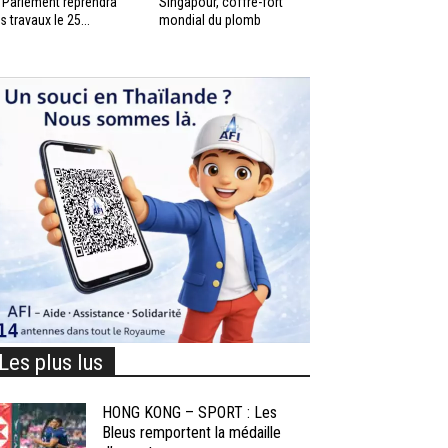
 Parlement reprendra
Singapour, coffre-fort
s travaux le 25...
mondial du plomb
Les plus lus
HONG KONG – SPORT : Les
Bleus remportent la médaille