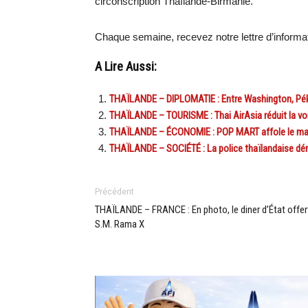
circonscription Thaïlande-Birmanie.
Chaque semaine, recevez notre lettre d’inform
A Lire Aussi:
THAÏLANDE – DIPLOMATIE : Entre Washington, Péki
THAÏLANDE – TOURISME : Thai AirAsia réduit la voi
THAÏLANDE – ÉCONOMIE : POP MART affole le marc
THAÏLANDE – SOCIÉTÉ : La police thaïlandaise dé
Précédent
THAÏLANDE – FRANCE : En photo, le diner d’État offer
S.M. Rama X