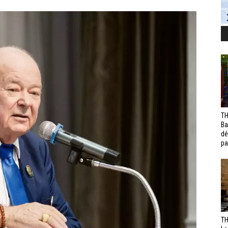
TH
Ba
dé
pa
TH