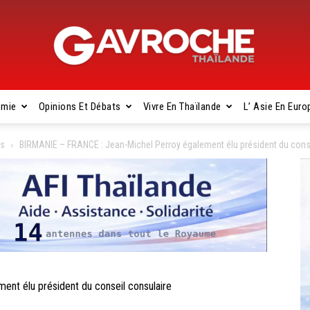
omie
Opinions Et Débats
Vivre En Thaïlande
L’ Asie En Euro
Gavroche
es
BIRMANIE – FRANCE : Jean-Michel Perroy également élu président du cons
Thaïlande
nt élu président du conseil consulaire