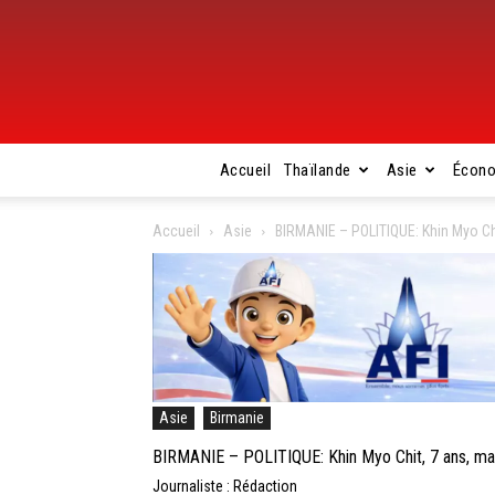
Accueil
Thaïlande
Asie
Écon
Accueil
Asie
BIRMANIE – POLITIQUE: Khin Myo Chi
Asie
Birmanie
BIRMANIE – POLITIQUE: Khin Myo Chit, 7 ans, ma
Journaliste : Rédaction