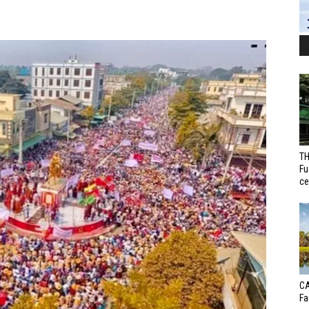
TH
Fu
ce
CA
Fa