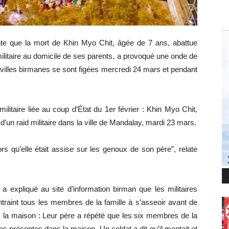
onte que la mort de Khin Myo Chit, âgée de 7 ans, abattue
ilitaire au domicile de ses parents, a provoqué une onde de
 villes birmanes se sont figées mercredi 24 mars et pendant
militaire liée au coup d’État du 1er février : Khin Myo Chit,
d’un raid militaire dans la ville de Mandalay, mardi 23 mars.
ors qu’elle était assise sur les genoux de son père”, relate
 expliqué au site d’information birman que les militaires
ntraint tous les membres de la famille à s’asseoir avant de
s la maison : Leur père a répété que les six membres de la
es présentes dans la maison. Un soldat a dit qu’il mentait et