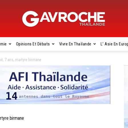
omie
Opinions Et Débats
Vivre En Thaïlande
L’ Asie En Euro
Gavroche
t, 7 ans, martyre birmane
Thaïlande
rtyre birmane