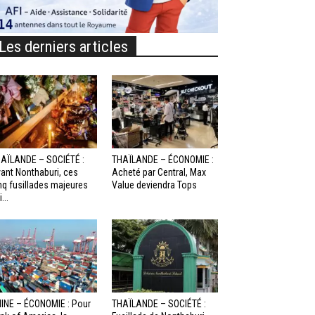
Les derniers articles
AÏLANDE – SOCIÉTÉ :
THAÏLANDE – ÉCONOMIE :
ant Nonthaburi, ces
Acheté par Central, Max
nq fusillades majeures
Value deviendra Tops
...
INE – ÉCONOMIE : Pour
THAÏLANDE – SOCIÉTÉ :