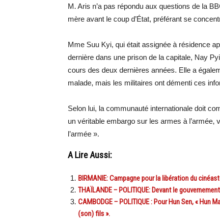
M. Aris n’a pas répondu aux questions de la BBC
mère avant le coup d’État, préférant se concentre
Mme Suu Kyi, qui était assignée à résidence aprè
dernière dans une prison de la capitale, Nay Py
cours des deux dernières années. Elle a égalemen
malade, mais les militaires ont démenti ces inf
Selon lui, la communauté internationale doit 
un véritable embargo sur les armes à l’armée, vo
l’armée ».
A Lire Aussi:
BIRMANIE: Campagne pour la libération du cinéast
THAÏLANDE – POLITIQUE: Devant le gouvernement, le
CAMBODGE – POLITIQUE : Pour Hun Sen, « Hun Manet
(son) fils ».