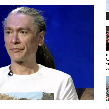
TH
Av
ci
qui
CH