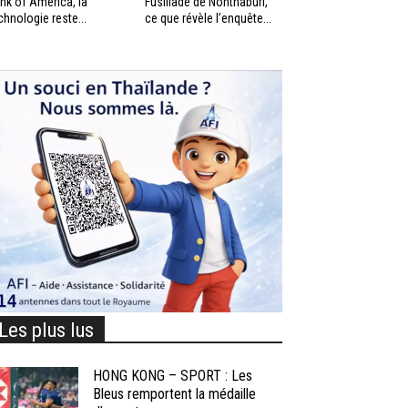
nk of America, la
Fusillade de Nonthaburi,
chnologie reste...
ce que révèle l’enquête...
Les plus lus
HONG KONG – SPORT : Les
Bleus remportent la médaille