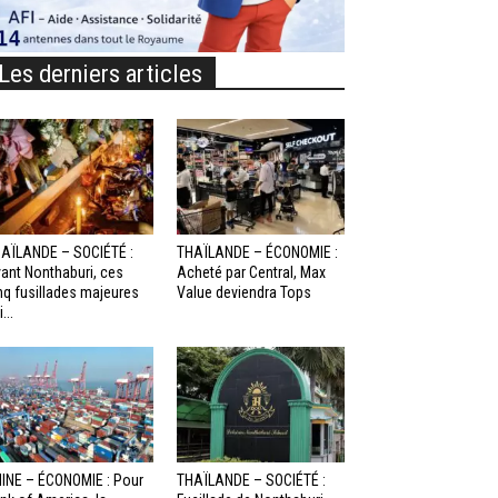
Les derniers articles
AÏLANDE – SOCIÉTÉ :
THAÏLANDE – ÉCONOMIE :
ant Nonthaburi, ces
Acheté par Central, Max
nq fusillades majeures
Value deviendra Tops
...
INE – ÉCONOMIE : Pour
THAÏLANDE – SOCIÉTÉ :