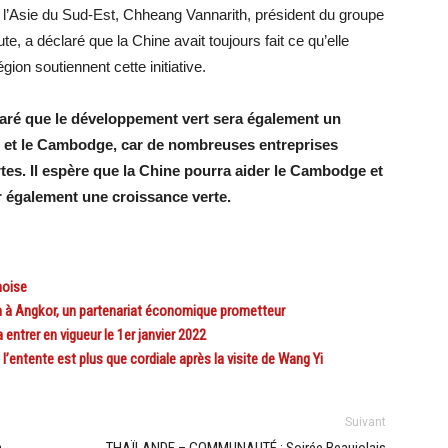
e l’Asie du Sud-Est, Chheang Vannarith, président du groupe
e, a déclaré que la Chine avait toujours fait ce qu’elle
gion soutiennent cette initiative.
laré que le développement vert sera également un
e et le Cambodge, car de nombreuses entreprises
rtes. Il espère que la Chine pourra aider le Cambodge et
r également une croissance verte.
noise
 à Angkor, un partenariat économique prometteur
ntrer en vigueur le 1er janvier 2022
ntente est plus que cordiale après la visite de Wang Yi
Suivant
a
THAÏLANDE – COMMUNAUTÉ : Soirée Beaujolais