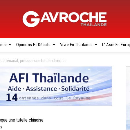
omie
Opinions Et Débats
Vivre En Thaïlande
L’ Asie En Euro
Gavroche
artenariat, presque une tutelle chinoise
Thaïlande
que une tutelle chinoise
22