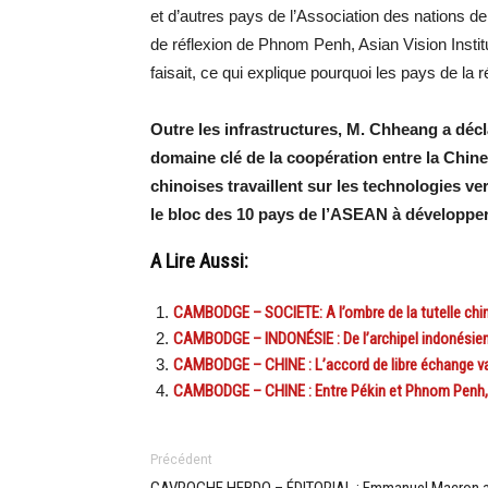
et d’autres pays de l’Association des nations d
de réflexion de Phnom Penh, Asian Vision Institut
faisait, ce qui explique pourquoi les pays de la ré
Outre les infrastructures, M. Chheang a déc
domaine clé de la coopération entre la Chin
chinoises travaillent sur les technologies ve
le bloc des 10 pays de l’ASEAN à développe
A Lire Aussi:
CAMBODGE – SOCIETE: A l’ombre de la tutelle chi
CAMBODGE – INDONÉSIE : De l’archipel indonésien
CAMBODGE – CHINE : L’accord de libre échange va e
CAMBODGE – CHINE : Entre Pékin et Phnom Penh, l’e
Précédent
GAVROCHE HEBDO – ÉDITORIAL : Emmanuel Macron 