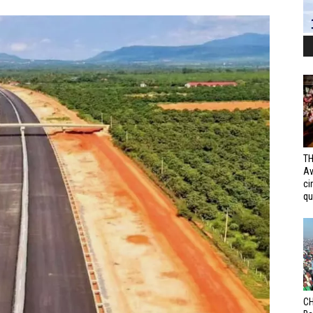
TH
Av
ci
qui
CH