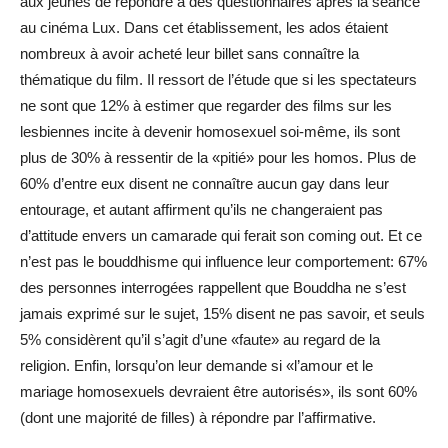
aux jeunes de répondre à des questionnaires après la séance
au cinéma Lux. Dans cet établissement, les ados étaient
nombreux à avoir ­­­acheté leur billet sans connaître la
thématique du film. Il ressort de l’étude que si les spectateurs
ne sont que 12% à estimer que regarder des films sur les
lesbiennes incite à devenir homosexuel soi-même, ils sont
plus de 30% à ressentir de la «pitié» pour les homos. Plus de
60% d’entre eux disent ne connaître aucun gay dans leur
entourage, et autant affirment qu’ils ne changeraient pas
d’attitude envers un camarade qui ferait son coming out. Et ce
n’est pas le bouddhisme qui influence leur comportement: 67%
des personnes interrogées rappellent que Bouddha ne s’est
jamais exprimé sur le sujet, 15% disent ne pas savoir, et seuls
5% considèrent qu’il s’agit d’une «faute» au regard de la
religion. Enfin, lorsqu’on leur demande si «l’amour et le
mariage homosexuels devraient être autorisés», ils sont 60%
(dont une majorité de filles) à répondre par l’affirmative.