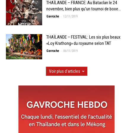
THAÏLANDE – FRANCE: Au Bataclan le 24
novembre, bien plus qu’un tournoi de boxe…
-
Gavroche
12/11/2019
THAÏLANDE – FESTIVAL: Les six plus beaux
«Loy Krathong» du royaume selon TAT
-
Gavroche
06/11/2019
Voir plus d'articles