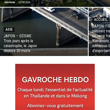
-
Gavroche
02/08/2026
ACCUEIL
JAPON – S
ASIE
puissant t
JAPON – SÉISME :
de terre fr
Trois jours après la
Kumamoto,
catastrophe, le Japon
nombreux b
déplore 30 morts
d’importan