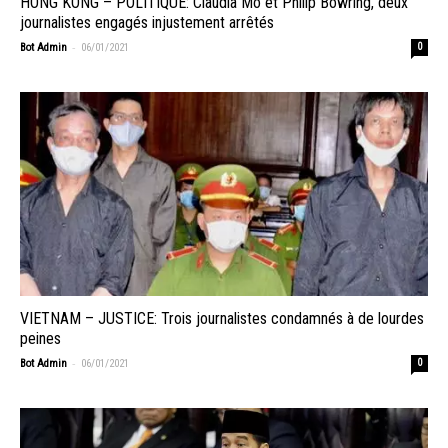
HONG KONG – POLITIQUE: Claudia Mo et Philip Bowring, deux
journalistes engagés injustement arrêtés
-
Bot Admin
06/01/2021
0
VIETNAM – JUSTICE: Trois journalistes condamnés à de lourdes
peines
-
Bot Admin
06/01/2021
0