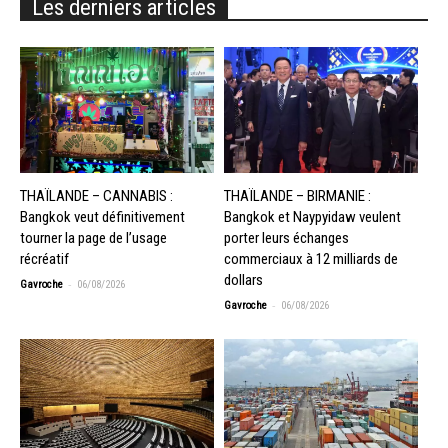
Les derniers articles
THAÏLANDE – CANNABIS :
THAÏLANDE – BIRMANIE :
Bangkok veut définitivement
Bangkok et Naypyidaw veulent
tourner la page de l’usage
porter leurs échanges
récréatif
commerciaux à 12 milliards de
dollars
-
Gavroche
06/08/2026
-
Gavroche
06/08/2026