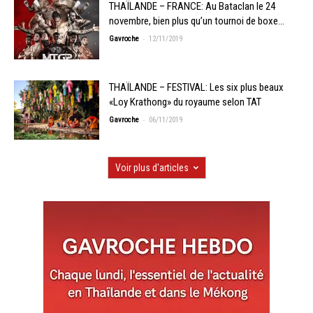
THAÏLANDE – FRANCE: Au Bataclan le 24
novembre, bien plus qu’un tournoi de boxe…
-
Gavroche
12/11/2019
THAÏLANDE – FESTIVAL: Les six plus beaux
«Loy Krathong» du royaume selon TAT
-
Gavroche
06/11/2019
Voir plus d'articles