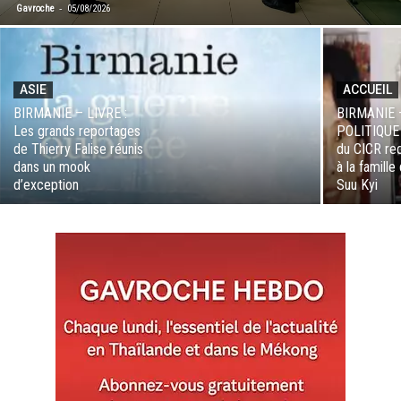
-
Gavroche
05/08/2026
ASIE
ACCUEIL
BIRMANIE – LIVRE :
BIRMANIE 
Les grands reportages
POLITIQUE :
de Thierry Falise réunis
du CICR re
dans un mook
à la famill
d’exception
Suu Kyi