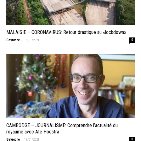
MALAISIE – CORONAVIRUS: Retour drastique au «lockdown»
-
Gavroche
19/01/2021
0
CAMBODGE – JOURNALISME: Comprendre l’actualité du
royaume avec Ate Hoestra
-
Gavroche
19/01/2021
0