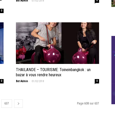
-
Bot Admin
07/02/2018
0
0
THAILANDE – TOURISME: Toineinbangkok : un
bazar à vous rendre heureux
-
0
Bot Admin
01/02/2018
0
637
Page 608 sur 637