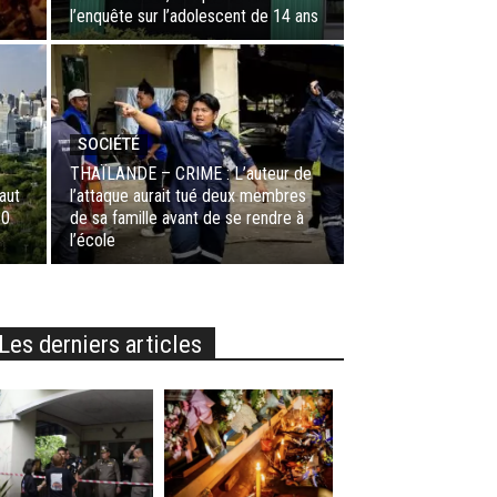
l’enquête sur l’adolescent de 14 ans
SOCIÉTÉ
THAÏLANDE – CRIME : L’auteur de
aut
l’attaque aurait tué deux membres
30
de sa famille avant de se rendre à
l’école
Les derniers articles