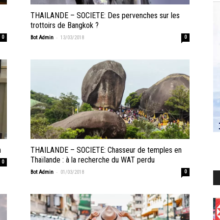
THAILANDE – SOCIETE: Des pervenches sur les
trottoirs de Bangkok ?
-
0
Bot Admin
13/03/2018
0
n
THAILANDE – SOCIETE: Chasseur de temples en
Thaïlande : à la recherche du WAT perdu
0
-
Bot Admin
01/03/2018
0