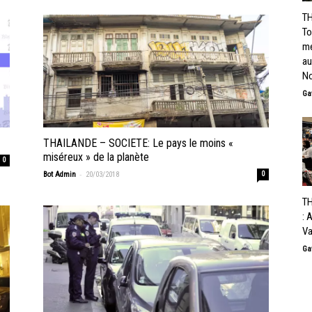
TH
To
me
au
No
Ga
THAILANDE – SOCIETE: Le pays le moins «
miséreux » de la planète
0
-
Bot Admin
20/03/2018
0
T
: 
Va
Ga