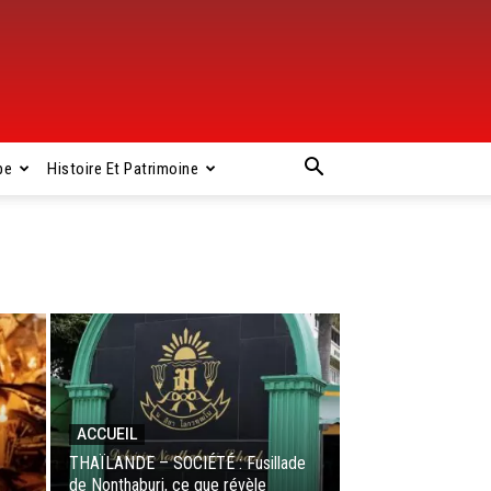
pe
Histoire Et Patrimoine
ACCUEIL
THAÏLANDE – SOCIÉTÉ : Fusillade
de Nonthaburi, ce que révèle