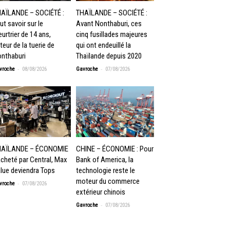
AÏLANDE – SOCIÉTÉ :
THAÏLANDE – SOCIÉTÉ :
ut savoir sur le
Avant Nonthaburi, ces
urtrier de 14 ans,
cinq fusillades majeures
teur de la tuerie de
qui ont endeuillé la
nthaburi
Thaïlande depuis 2020
-
-
vroche
08/08/2026
Gavroche
07/08/2026
HAÏLANDE – ÉCONOMIE
CHINE – ÉCONOMIE : Pour
Acheté par Central, Max
Bank of America, la
lue deviendra Tops
technologie reste le
moteur du commerce
-
vroche
07/08/2026
extérieur chinois
-
Gavroche
07/08/2026