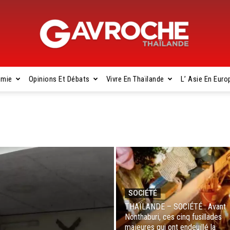
omie
Opinions Et Débats
Vivre En Thaïlande
L’ Asie En Euro
Gavroche
Thaïlande
SOCIÉTÉ
THAÏLANDE – SOCIÉTÉ : Avant
Nonthaburi, ces cinq fusillades
majeures qui ont endeuillé la