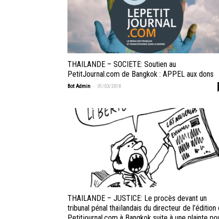
THAILANDE – SOCIETE: Soutien au
PetitJournal.com de Bangkok : APPEL aux dons
-
Bot Admin
01/03/2018
THAILANDE – JUSTICE: Le procès devant un
tribunal pénal thaïlandais du directeur de l’édition
Petitjournal.com à Bangkok suite à une plainte po