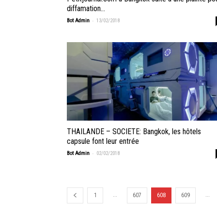
diffamation...
-
Bot Admin
13/02/2018
THAILANDE – SOCIETE: Bangkok, les hôtels
capsule font leur entrée
-
Bot Admin
02/02/2018
...
...
1
607
608
609