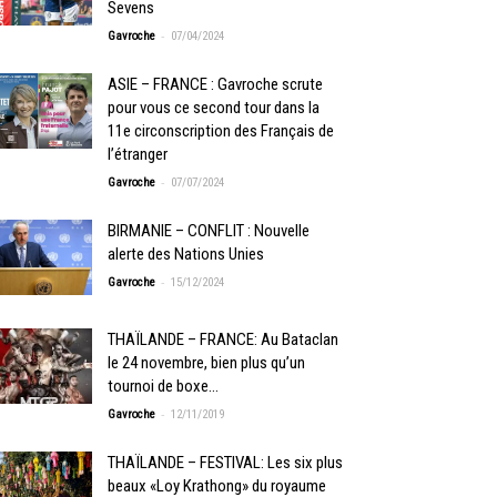
Sevens
-
Gavroche
07/04/2024
ASIE – FRANCE : Gavroche scrute
pour vous ce second tour dans la
11e circonscription des Français de
l’étranger
-
Gavroche
07/07/2024
BIRMANIE – CONFLIT : Nouvelle
alerte des Nations Unies
-
Gavroche
15/12/2024
THAÏLANDE – FRANCE: Au Bataclan
le 24 novembre, bien plus qu’un
tournoi de boxe…
-
Gavroche
12/11/2019
THAÏLANDE – FESTIVAL: Les six plus
beaux «Loy Krathong» du royaume