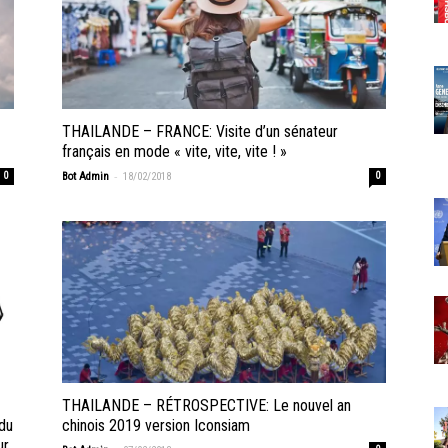
THAILANDE – FRANCE: Visite d’un sénateur
français en mode « vite, vite, vite ! »
-
0
Bot Admin
18/02/2018
0
THAILANDE – RÉTROSPECTIVE: Le nouvel an
 du
chinois 2019 version Iconsiam
ur