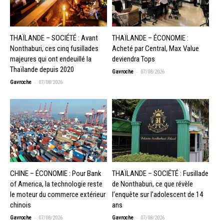
THAÏLANDE – SOCIÉTÉ : Avant
THAÏLANDE – ÉCONOMIE :
Nonthaburi, ces cinq fusillades
Acheté par Central, Max Value
majeures qui ont endeuillé la
deviendra Tops
Thaïlande depuis 2020
-
Gavroche
07/08/2026
-
Gavroche
07/08/2026
CHINE – ÉCONOMIE : Pour Bank
THAÏLANDE – SOCIÉTÉ : Fusillade
of America, la technologie reste
de Nonthaburi, ce que révèle
le moteur du commerce extérieur
l’enquête sur l’adolescent de 14
chinois
ans
-
-
Gavroche
07/08/2026
Gavroche
07/08/2026