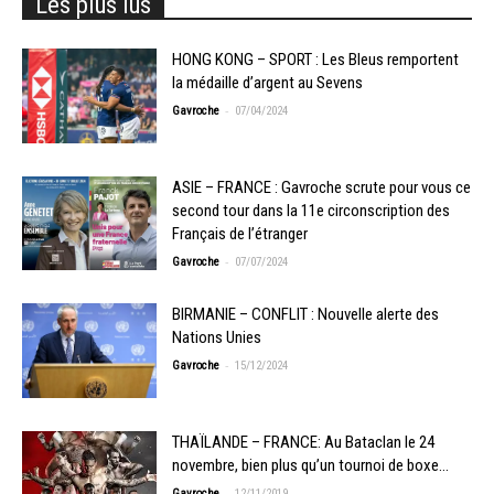
Les plus lus
HONG KONG – SPORT : Les Bleus remportent
la médaille d’argent au Sevens
-
Gavroche
07/04/2024
ASIE – FRANCE : Gavroche scrute pour vous ce
second tour dans la 11e circonscription des
Français de l’étranger
-
Gavroche
07/07/2024
BIRMANIE – CONFLIT : Nouvelle alerte des
Nations Unies
-
Gavroche
15/12/2024
THAÏLANDE – FRANCE: Au Bataclan le 24
novembre, bien plus qu’un tournoi de boxe…
-
Gavroche
12/11/2019