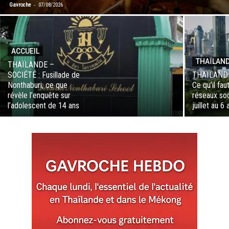
-
Gavroche
07/08/2026
ACCUEIL
THAÏLAN
THAÏLANDE –
SOCIÉTÉ : Fusillade de
THAÏLANDE
Nonthaburi, ce que
Ce qu’il fau
révèle l’enquête sur
réseaux soc
l’adolescent de 14 ans
juillet au 6