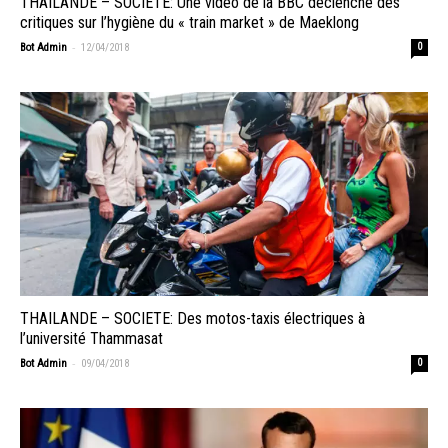
THAILANDE – SOCIETE: Une vidéo de la BBC déclenche des
critiques sur l’hygiène du « train market » de Maeklong
-
Bot Admin
12/04/2018
0
THAILANDE – SOCIETE: Des motos-taxis électriques à
l’université Thammasat
-
Bot Admin
09/04/2018
0