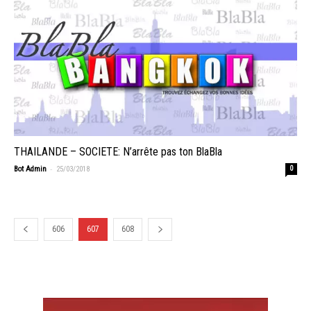
THAILANDE – SOCIETE: N’arrête pas ton BlaBla
-
Bot Admin
25/03/2018
0
606
607
608