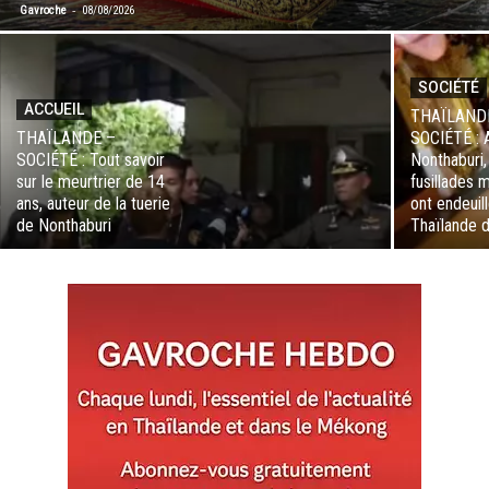
-
Gavroche
08/08/2026
SOCIÉTÉ
ACCUEIL
THAÏLAND
THAÏLANDE –
SOCIÉTÉ : 
SOCIÉTÉ : Tout savoir
Nonthaburi,
sur le meurtrier de 14
fusillades 
ans, auteur de la tuerie
ont endeuill
de Nonthaburi
Thaïlande 