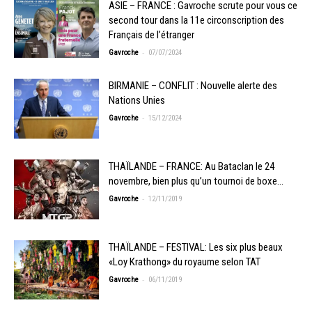
ASIE – FRANCE : Gavroche scrute pour vous ce
second tour dans la 11e circonscription des
Français de l’étranger
-
Gavroche
07/07/2024
BIRMANIE – CONFLIT : Nouvelle alerte des
Nations Unies
-
Gavroche
15/12/2024
THAÏLANDE – FRANCE: Au Bataclan le 24
novembre, bien plus qu’un tournoi de boxe…
-
Gavroche
12/11/2019
THAÏLANDE – FESTIVAL: Les six plus beaux
«Loy Krathong» du royaume selon TAT
-
Gavroche
06/11/2019