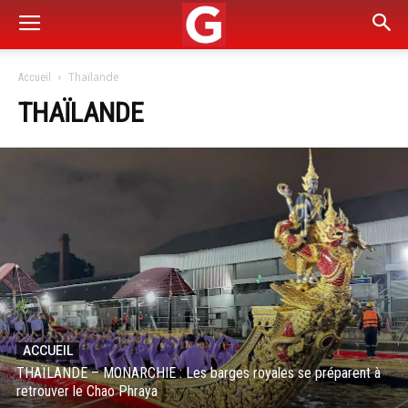
Thaïlande
Accueil
THAÏLANDE
ACCUEIL
THAÏLANDE – MONARCHIE : Les barges royales se préparent à
retrouver le Chao Phraya