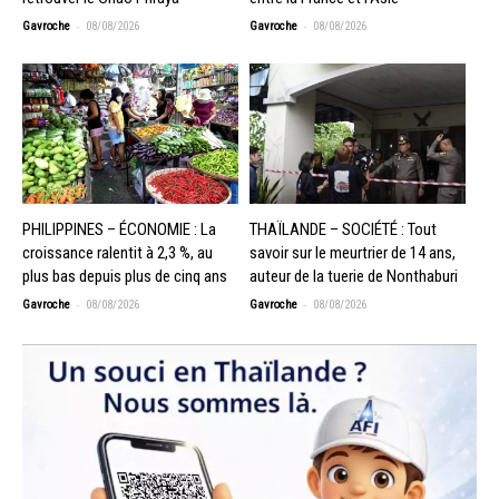
-
-
Gavroche
08/08/2026
Gavroche
08/08/2026
PHILIPPINES – ÉCONOMIE : La
THAÏLANDE – SOCIÉTÉ : Tout
croissance ralentit à 2,3 %, au
savoir sur le meurtrier de 14 ans,
plus bas depuis plus de cinq ans
auteur de la tuerie de Nonthaburi
-
-
Gavroche
08/08/2026
Gavroche
08/08/2026