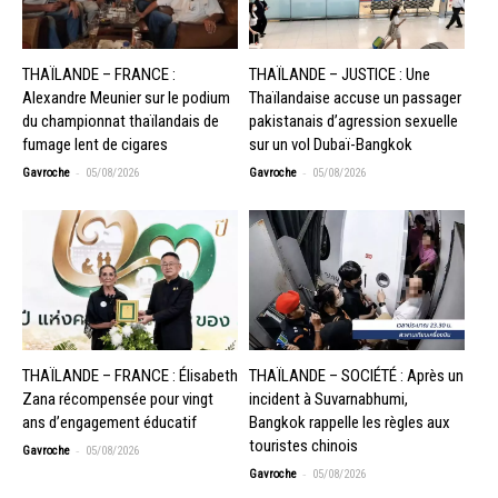
THAÏLANDE – FRANCE :
THAÏLANDE – JUSTICE : Une
Alexandre Meunier sur le podium
Thaïlandaise accuse un passager
du championnat thaïlandais de
pakistanais d’agression sexuelle
fumage lent de cigares
sur un vol Dubaï-Bangkok
-
-
Gavroche
05/08/2026
Gavroche
05/08/2026
THAÏLANDE – FRANCE : Élisabeth
THAÏLANDE – SOCIÉTÉ : Après un
Zana récompensée pour vingt
incident à Suvarnabhumi,
ans d’engagement éducatif
Bangkok rappelle les règles aux
touristes chinois
-
Gavroche
05/08/2026
-
Gavroche
05/08/2026