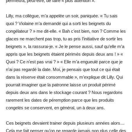
permettra, peut-être, de faire « plus attention ».
Lilly, ma collègue, m’a appelée un soir, paniquée. « Tu sais
quoi ? Violaine m’a demandé qui a sorti les beignets du
congélateur ? » me dit-elle. « Bah c’est bien, non ? Comme les
glaces ne marchent pas trop, tu as pris l’initiative de sortir les
beignets », la rassurai-je. « Je le pense aussi, sauf qu’elle m’a
appris que les beignets étaient périmés depuis deux ans ! » «
Quoi ? Ce n’est pas vrai ? » « Elle m’a engueulé parce que je
n’ai pas regardé la date. Moi, je pensais que tout ce qui était
dans la réserve était consommable », m’explique dit Lilly. Qui
pourrait imaginer que la patronne laisse un produit périmé
depuis deux ans dans le stockage courant ? Nous regardons
rarement les dates de péremption parce que les produits
congelés se conservent, en général, un à deux ans.
Ces beignets devaient trainer depuis plusieurs années alors…
Cela me fait penser qu’on ne regarde jamais non plus celle des