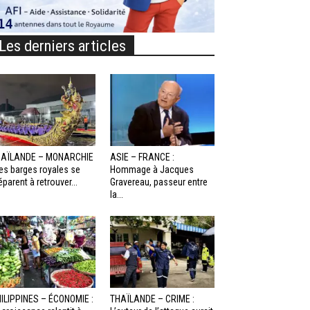
Les derniers articles
HAÏLANDE – MONARCHIE
ASIE – FRANCE :
Les barges royales se
Hommage à Jacques
éparent à retrouver...
Gravereau, passeur entre
la...
ILIPPINES – ÉCONOMIE :
THAÏLANDE – CRIME :