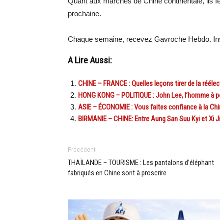
Quant aux marchés de Chine continentale, ils fe
prochaine.
Chaque semaine, recevez Gavroche Hebdo. Ins
A Lire Aussi:
CHINE – FRANCE : Quelles leçons tirer de la réélect
HONG KONG – POLITIQUE : John Lee, l’homme à po
ASIE – ÉCONOMIE : Vous faites confiance à la Chin
BIRMANIE – CHINE: Entre Aung San Suu Kyi et Xi Jin
Précédent
THAÏLANDE – TOURISME : Les pantalons d’éléphant
fabriqués en Chine sont à proscrire