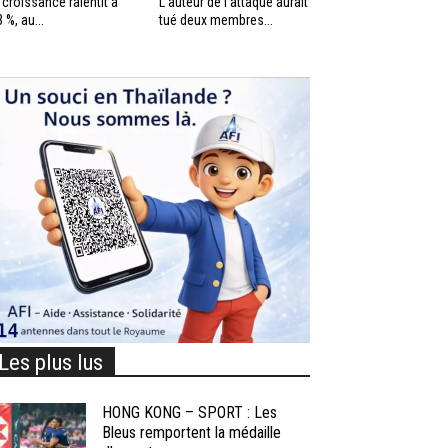
 croissance ralentit à
L’auteur de l’attaque aurait
3 %, au...
tué deux membres...
Les plus lus
HONG KONG – SPORT : Les
Bleus remportent la médaille