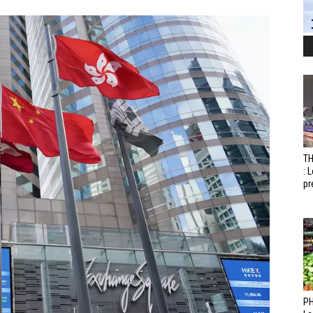
T
: 
pr
PH