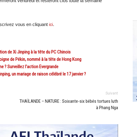
rmeront vendredi et resteront clos toute la semaine
crivez vous en cliquant
ici
.
ion de Xi Jinping à la tête du PC Chinois
igne de Pékin, nommé à la tête de Hong Kong
e ? Surveillez l’action Evergrande
ping, un mariage de raison célébré le 17 janvier ?
Suivant
THAÏLANDE – NATURE : Soixante-six bébés tortues luth
à Phang Nga