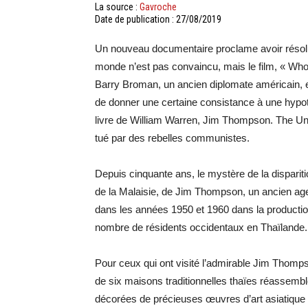
La source :
Gavroche
Date de publication : 27/08/2019
Un nouveau documentaire proclame avoir résolu 
monde n’est pas convaincu, mais le film, « Who 
Barry Broman, un ancien diplomate américain, et
de donner une certaine consistance à une hypo
livre de William Warren, Jim Thompson. The Unso
tué par des rebelles communistes.
Depuis cinquante ans, le mystère de la dispari
de la Malaisie, de Jim Thompson, un ancien age
dans les années 1950 et 1960 dans la production
nombre de résidents occidentaux en Thaïlande.
Pour ceux qui ont visité l’admirable Jim Thom
de six maisons traditionnelles thaïes réassemb
décorées de précieuses œuvres d’art asiatique 