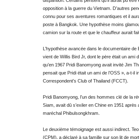
disparition. Certains pensent qu’il aurait pu être
opposition à la guerre du Vietnam. D’autres pe
connu pour ses aventures romantiques et il aur
poste à Bangkok. Une hypothèse moins glamour e
camion sur la route et que le chauffeur aurait fai
L’hypothèse avancée dans le documentaire de 
vient de Willis Bird Jr, dont le père était un am
qu’en 1967 Pridi Banomyong avait invité Jim Tho
pensait que Pridi était un ami de l’OSS », a-t-il
Correspondent’s Club of Thailand (FCCT).
Pridi Banomyong, l’un des hommes clé de la rév
Siam, avait dû s’exiler en Chine en 1951 après 
maréchal Phibulsongkhram.
Le deuxième témoignage est aussi indirect. T
(CPM), a déclaré à sa famille sur son lit de mo