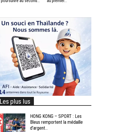
 poursuivre au second...
au premier...
Les plus lus
HONG KONG – SPORT : Les
Bleus remportent la médaille
d’argent...