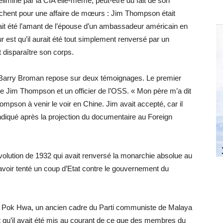
 éliminé par la CIA elle-même, peut-être du fait de son
nchent pour une affaire de mœurs : Jim Thompson était
ait été l’amant de l’épouse d’un ambassadeur américain en
st qu’il aurait été tout simplement renversé par un
t disparaître son corps.
Barry Broman repose sur deux témoignages. Le premier
i de Jim Thompson et un officier de l’OSS. « Mon père m’a dit
mpson à venir le voir en Chine. Jim avait accepté, car il
 indiqué après la projection du documentaire au Foreign
olution de 1932 qui avait renversé la monarchie absolue au
avoir tenté un coup d’Etat contre le gouvernement du
eo Pok Hwa, un ancien cadre du Parti communiste de Malaya
rt qu’il avait été mis au courant de ce que des membres du