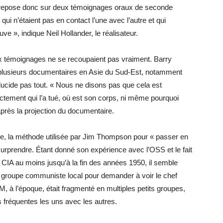
le repose donc sur deux témoignages oraux de seconde
ui n’étaient pas en contact l’une avec l’autre et qui
e », indique Neil Hollander, le réalisateur.
ux témoignages ne se recoupaient pas vraiment. Barry
r plusieurs documentaires en Asie du Sud-Est, notamment
élucide pas tout. « Nous ne disons pas que cela est
tement qui l’a tué, où est son corps, ni même pourquoi
 après la projection du documentaire.
ne, la méthode utilisée par Jim Thompson pour « passer en
urprendre. Étant donné son expérience avec l’OSS et le fait
e CIA au moins jusqu’à la fin des années 1950, il semble
n groupe communiste local pour demander à voir le chef
 à l’époque, était fragmenté en multiples petits groupes,
 fréquentes les uns avec les autres.