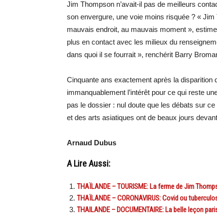
Jim Thompson n’avait-il pas de meilleurs contact
son envergure, une voie moins risquée ? « Jim Th
mauvais endroit, au mauvais moment », estime Te
plus en contact avec les milieux du renseignem
dans quoi il se fourrait », renchérit Barry Broma
Cinquante ans exactement après la disparition 
immanquablement l’intérêt pour ce qui reste une 
pas le dossier : nul doute que les débats sur ce
et des arts asiatiques ont de beaux jours devan
Arnaud Dubus
A Lire Aussi:
THAÏLANDE – TOURISME: La ferme de Jim Thompson,
THAÏLANDE – CORONAVIRUS: Covid ou tuberculose,
THAILANDE – DOCUMENTAIRE: La belle leçon pari