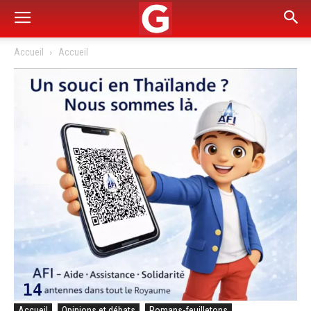
Accueil
Accueil
Accueil
Opinions et débats
Romans-feuilletons