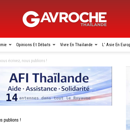
omie
Opinions Et Débats
Vivre En Thaïlande
L’ Asie En Euro
Gavroche
us écrivez, nous publions !
Thaïlande
 publions !