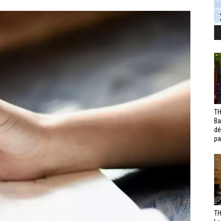
TH
Ba
dé
pa
TH