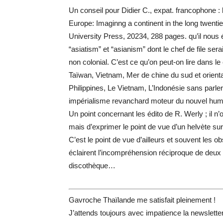
Un conseil pour Didier C., expat. francophone : l
Europe: Imaginng a continent in the long twent
University Press, 20234, 288 pages. qu’il nous
“asiatism” et “asianism” dont le chef de file sera
non colonial. C’est ce qu’on peut-on lire dans 
Taïwan, Vietnam, Mer de chine du sud et orient
Philippines, Le Vietnam, L’Indonésie sans parler 
impérialisme revanchard moteur du nouvel hum
Un point concernant les édito de R. Werly ; il n’o
mais d’exprimer le point de vue d’un helvète su
C’est le point de vue d’ailleurs et souvent les o
éclairent l’incompréhension réciproque de deux 
discothèque…
Gavroche Thaïlande me satisfait pleinement !
J’attends toujours avec impatience la newslette