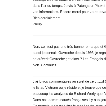
dans l’air du temps. Je vis à Patong sur Phuket
vos informations. Encore merci pour votre trav
Bien cordialement
Phillip L
Non, ce n’est pas une très bonne remarque et 
aussi je connais Gavroche depuis 1998, je regret
ce qu’écrit Gavroche ; et alors ? Les Français de
bien. Continuez.
J’ai lu vos commentaires au sujet de ce c…..d (D
le lis au Vietnam ou je réside,et je trouve que c
beaucoup les analyses de Richard Werly que l’
Dans nos communautés françaises il y a toujour
Ce monsieur n’a qu’à être le mécène de votre jou