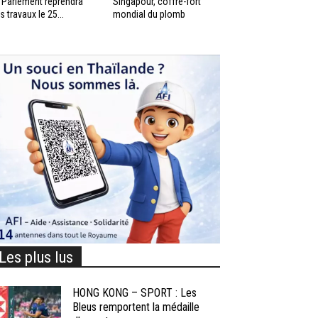
 Parlement reprendra
Singapour, coffre-fort
s travaux le 25...
mondial du plomb
Les plus lus
HONG KONG – SPORT : Les
Bleus remportent la médaille