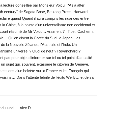
a lecture conseillée par Monsieur Voicu : “Asia after
ieth century” de Sagata Bose, Betkong Press, Harward
 éclaire quand Quand il aura compris les nuances entre
it la Chine, à la pointe d’un universalisme non occidental et
le court résumé de Mr Voicu… vraiment ? : Tibet, Cachemir,
ale… Qu’en disent la Corée du Sud, le Japon, Les
de la Nouvelle Zélande, l’Australie et l’Inde. Un
anisme universel ? Quoi de neuf ? Revanchard ?
nt pas pour objet d’informer sur tel ou tel point d’actualité
r un sujet qui, souvent, exaspère le citoyen de Genève.
bsessions d’un helvète sur la France et les Français qui
voisins… Dans l’attente fébrile de l’édito Werly… et de sa
r du lundi … Alex D