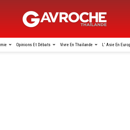
omie
Opinions Et Débats
Vivre En Thaïlande
L’ Asie En Euro
Gavroche
Thaïlande