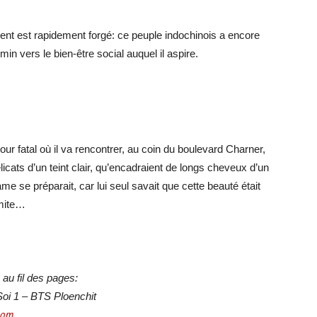
ment est rapidement forgé: ce peuple indochinois a encore
in vers le bien-être social auquel il aspire.
jour fatal où il va rencontrer, au coin du boulevard Charner,
icats d’un teint clair, qu’encadraient de longs cheveux d’un
me se préparait, car lui seul savait que cette beauté était
amite…
 au fil des pages:
Soi 1 – BTS Ploenchit
com