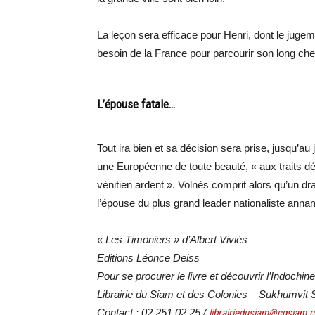
La leçon sera efficace pour Henri, dont le juge
besoin de la France pour parcourir son long chem
L’épouse fatale…
Tout ira bien et sa décision sera prise, jusqu’au 
une Européenne de toute beauté, « aux traits dél
vénitien ardent ». Volnès comprit alors qu’un dra
l’épouse du plus grand leader nationaliste ann
« Les Timoniers » d’Albert Viviès
Editions Léonce Deiss
Pour se procurer le livre et découvrir l’Indochine
Librairie du Siam et des Colonies – Sukhumvit 
Contact : 02 251 02 25 /
librairiedusiam@cgsiam.