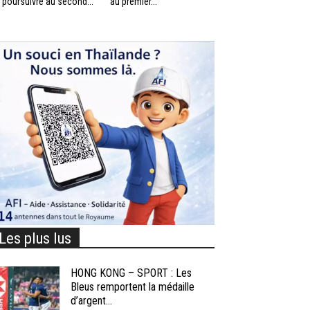
 poursuivre au second...
au premier...
Les plus lus
HONG KONG – SPORT : Les
Bleus remportent la médaille
d’argent...