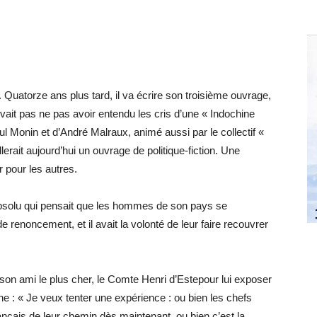
 Quatorze ans plus tard, il va écrire son troisième ouvrage,
ait pas ne pas avoir entendu les cris d’une « Indochine
ul Monin et d’André Malraux, animé aussi par le collectif «
erait aujourd’hui un ouvrage de politique-fiction. Une
 pour les autres.
 absolu qui pensait que les hommes de son pays se
e renoncement, et il avait la volonté de leur faire recouvrer
son ami le plus cher, le Comte Henri d’Estepour lui exposer
ine : « Je veux tenter une expérience : ou bien les chefs
ançais de leur chemin dès maintenant, ou bien c’est la