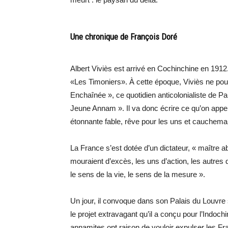
Une chronique de François Doré
Albert Viviès est arrivé en Cochinchine en 1912.
«Les Timoniers». À cette époque, Viviès ne pouv
Enchaînée », ce quotidien anticolonialiste de Pa
Jeune Annam ». Il va donc écrire ce qu’on appell
étonnante fable, rêve pour les uns et cauchemar
La France s’est dotée d’un dictateur, « maître
mouraient d’excès, les uns d’action, les autres d
le sens de la vie, le sens de la mesure ».
Un jour, il convoque dans son Palais du Louvre 
le projet extravagant qu’il a conçu pour l’Indoch
annamites ont raison de vouloir expulser les Fr