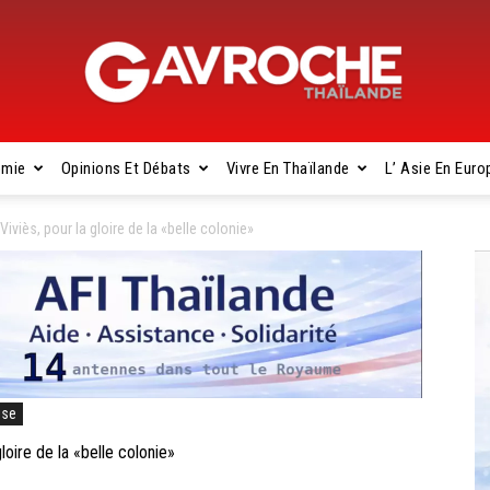
omie
Opinions Et Débats
Vivre En Thaïlande
L’ Asie En Euro
Gavroche
iviès, pour la gloire de la «belle colonie»
Thaïlande
ise
oire de la «belle colonie»