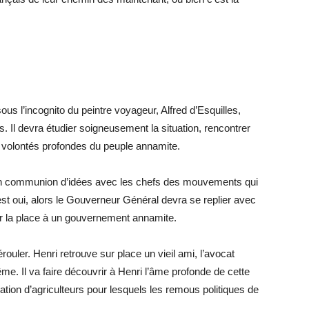
ous l’incognito du peintre voyageur, Alfred d’Esquilles,
. Il devra étudier soigneusement la situation, rencontrer
es volontés profondes du peuple annamite.
t en communion d’idées avec les chefs des mouvements qui
st oui, alors le Gouverneur Général devra se replier avec
er la place à un gouvernement annamite.
ouler. Henri retrouve sur place un vieil ami, l’avocat
ême. Il va faire découvrir à Henri l’âme profonde de cette
lation d’agriculteurs pour lesquels les remous politiques de