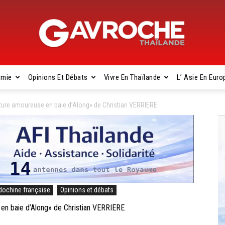
omie
Opinions Et Débats
Vivre En Thaïlande
L’ Asie En Euro
Gavroche
ure amoureuse en baie d’Along» de Christian VERRIERE
Thaïlande
dochine française
Opinions et débats
n baie d’Along» de Christian VERRIERE