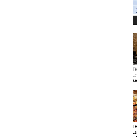
TH
Le
se
TH
La