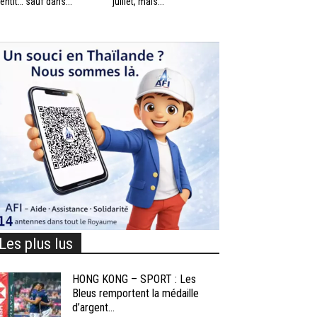
lentit… sauf dans...
juillet, mais...
Les plus lus
HONG KONG – SPORT : Les
Bleus remportent la médaille
d’argent...