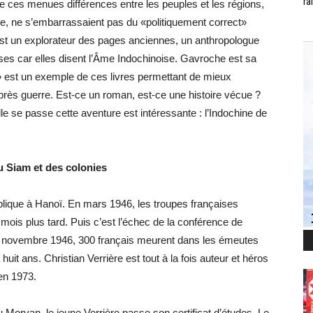
ra
e ces menues différences entre les peuples et les régions,
ale, ne s’embarrassaient pas du «politiquement correct»
 est un explorateur des pages anciennes, un anthropologue
ses car elles disent l’Âme Indochinoise. Gavroche est sa
 est un exemple de ces livres permettant de mieux
près guerre. Est-ce un roman, est-ce une histoire vécue ?
lle se passe cette aventure est intéressante : l’Indochine de
u Siam et des colonies
lique à Hanoï. En mars 1946, les troupes françaises
ois plus tard. Puis c’est l’échec de la conférence de
 en novembre 1946, 300 français meurent dans les émeutes
uit ans. Christian Verrière est tout à la fois auteur et héros
 en 1973.
 Morvan, le jeune Verrière passe son certificat d’études. Le