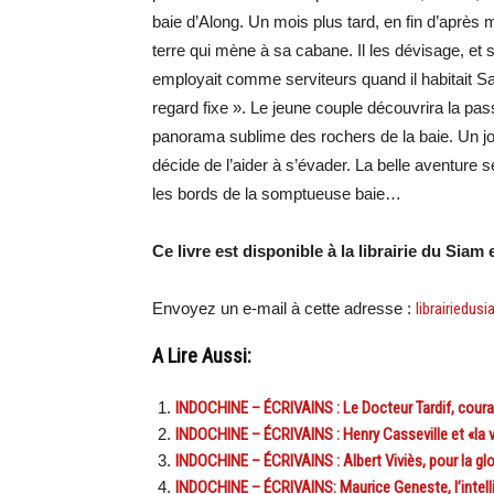
baie d’Along. Un mois plus tard, en fin d’après m
terre qui mène à sa cabane. Il les dévisage, et stu
employait comme serviteurs quand il habitait Saï
regard fixe ». Le jeune couple découvrira la pas
panorama sublime des rochers de la baie. Un jou
décide de l’aider à s’évader. La belle aventure
les bords de la somptueuse baie…
Ce livre est disponible à la librairie du Siam
Envoyez un e-mail à cette adresse :
librairiedu
A Lire Aussi:
INDOCHINE – ÉCRIVAINS : Le Docteur Tardif, coura
INDOCHINE – ÉCRIVAINS : Henry Casseville et «la vil
INDOCHINE – ÉCRIVAINS : Albert Viviès, pour la gloi
INDOCHINE – ÉCRIVAINS: Maurice Geneste, l’intell