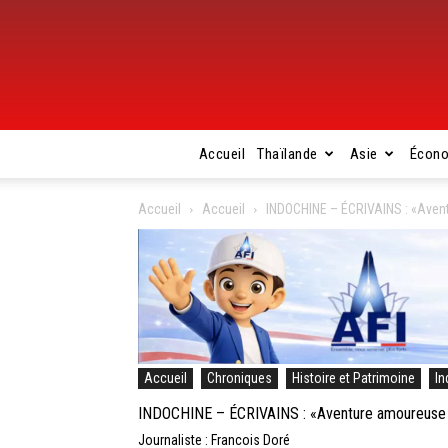
Accueil
Thaïlande
Asie
Écon
Accueil
Accueil
INDOCHINE – ÉCRIVAINS : «Avent
Accueil
Chroniques
Histoire et Patrimoine
In
INDOCHINE – ÉCRIVAINS : «Aventure amoureuse e
Journaliste : Francois Doré