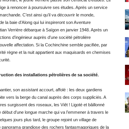
lige à renoncer à poursuivre ses études. Après un service
 marchande. C’est ainsi qu’il va découvrir le monde,
de la baie d’Along qui lui inspireront son Aventure
tian Verrière débarque à Saïgon en janvier 1948. Après un
ctions d’ingénieur auprès d’une société pétrolière
ouvelle affectation. Si la Cochinchine semble pacifiée, par
urité règne et la nuit appartient aux maquisards en chemises
urité.
uction des installations pétrolières de sa société.
hantier, son assistant accourt, affolé : les deux gardiens
pite vers la berge du canal auprès des corps suppliciés. A
 surgissent des roseaux, les Viêt ! Ligoté et bâillonné
 le début d’une longue marche qui va l’emmener à travers le
elques jours plus tard, le groupe rejoint un village de
n, le panorama grandiose des rochers fantasmagoriques de la