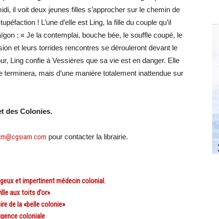
idi, il voit deux jeunes filles s’approcher sur le chemin de
péfaction ! L’une d’elle est Ling, la fille du couple qu’il
gon : « Je la contemplai, bouche bée, le souffle coupé, le
sion et leurs torrides rencontres se dérouleront devant le
r, Ling confie à Vessières que sa vie est en danger. Elle
 se terminera, mais d’une manière totalement inattendue sur
 et des Colonies.
siam@cgsiam.com
pour contacter la librairie.
geux et impertinent médecin colonial.
le aux toits d’or»
re de la «belle colonie»
igence coloniale