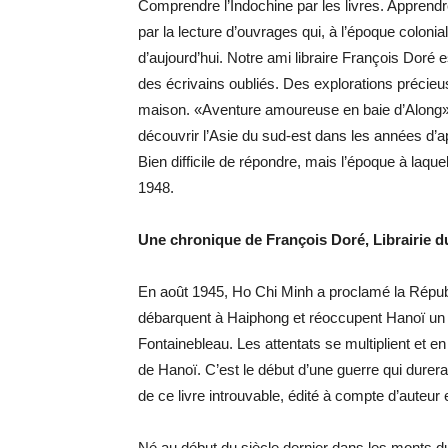
Comprendre l’Indochine par les livres. Apprendr
par la lecture d’ouvrages qui, à l’époque coloni
d’aujourd’hui. Notre ami libraire François Doré
des écrivains oubliés. Des explorations précieu
maison. «Aventure amoureuse en baie d’Along»
découvrir l’Asie du sud-est dans les années d’a
Bien difficile de répondre, mais l’époque à laque
1948.
Une chronique de François Doré, Librairie d
En août 1945, Ho Chi Minh a proclamé la Répub
débarquent à Haiphong et réoccupent Hanoï un m
Fontainebleau. Les attentats se multiplient et
de Hanoï. C’est le début d’une guerre qui durera h
de ce livre introuvable, édité à compte d’auteur
Né au début du siècle dernier dans les monts du