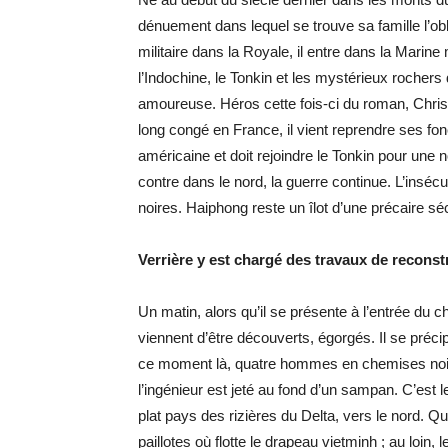
dénuement dans lequel se trouve sa famille l’ob
militaire dans la Royale, il entre dans la Marine
l’Indochine, le Tonkin et les mystérieux rochers 
amoureuse. Héros cette fois-ci du roman, Chris
long congé en France, il vient reprendre ses fon
américaine et doit rejoindre le Tonkin pour une n
contre dans le nord, la guerre continue. L’inséc
noires. Haiphong reste un îlot d’une précaire séc
Verrière y est chargé des travaux de reconstr
Un matin, alors qu’il se présente à l’entrée du c
viennent d’être découverts, égorgés. Il se préci
ce moment là, quatre hommes en chemises noires
l’ingénieur est jeté au fond d’un sampan. C’est
plat pays des rizières du Delta, vers le nord. Qu
paillotes où flotte le drapeau vietminh ; au loi