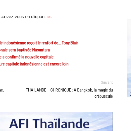
crivez vous en cliquant
ici
.
indonésienne reçoit le renfort de… Tony Blair
onale sera baptisée Nusantara
 a confirmé la nouvelle capitale
ure capitale indonésienne est encore loin
Suivant
ne,
THAÏLANDE – CHRONIQUE : A Bangkok, la magie du
crépuscule