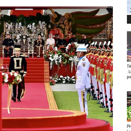
T
: 
pr
PH