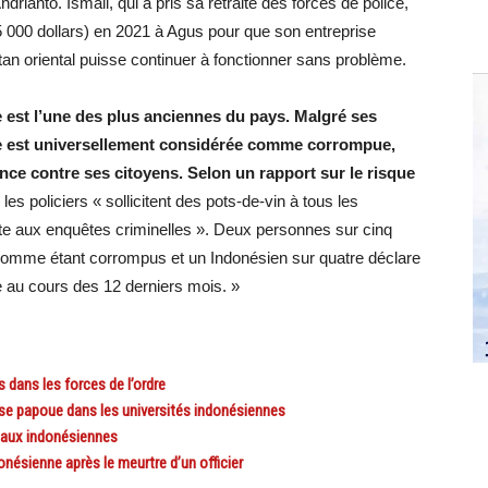
rianto. Ismail, qui a pris sa retraite des forces de police,
85 000 dollars) en 2021 à Agus pour que son entreprise
tan oriental puisse continuer à fonctionner sans problème.
ière est l’une des plus anciennes du pays. Malgré ses
elle est universellement considérée comme corrompue,
nce contre ses citoyens. Selon un rapport sur le risque
,
les policiers « sollicitent des pots-de-vin à tous les
oute aux enquêtes criminelles ». Deux personnes sur cinq
rs comme étant corrompus et un Indonésien sur quatre déclare
e au cours des 12 derniers mois. »
dans les forces de l’ordre
se papoue dans les universités indonésiennes
eaux indonésiennes
ésienne après le meurtre d’un officier