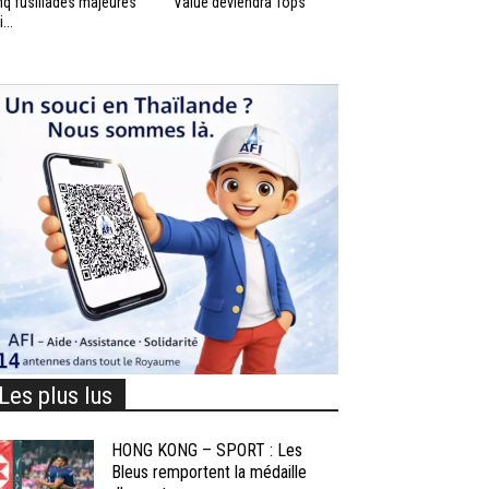
nq fusillades majeures
Value deviendra Tops
...
Les plus lus
HONG KONG – SPORT : Les
Bleus remportent la médaille