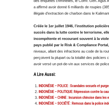
des enquêtes criminelles, le Comr. Gen. Agus And
a affirmé avoir donné 6 milliards de roupies (3
illégale d’extraction de charbon dans le Kaliman
Créée le 1er juillet 1946, l’institution polic
succès dans la lutte contre le terrorisme, 
incompétente et recourant souvent à la viole
pays publié par le Risk & Compliance Portal
niveaux, allant des infractions au code de la r
perçoivent la plupart ou la totalité des policie
avoir versé un pot-de-vin aux services de polic
A Lire Aussi:
INDONÉSIE – POLICE : Scandales sexuels et purges 
INDONÉSIE – POLITIQUE: Répression contre la cau
INDONÉSIE – CHINE : Incursion chinoise dans les 
INDONÉSIE – SOCIÉTÉ : Remous dans la police indon