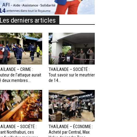
Les derniers articles
AÏLANDE – CRIME :
THAÏLANDE – SOCIÉTÉ :
auteur de l’attaque aurait
Tout savoir sur le meurtrier
é deux membres...
de 14...
AÏLANDE – SOCIÉTÉ :
THAÏLANDE – ÉCONOMIE :
ant Nonthaburi, ces
Acheté par Central, Max