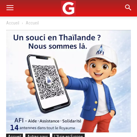
Accueil
Accueil
Accueil
Autres pays
L'Asie en Europe