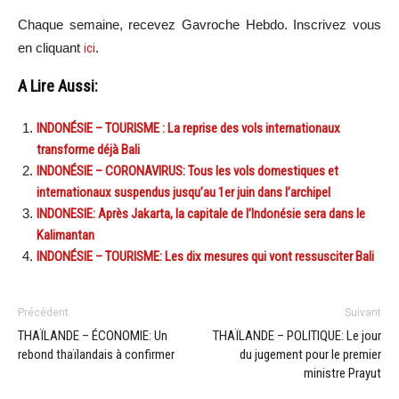
Chaque semaine, recevez Gavroche Hebdo. In
scri
vez vous
en cliquant
ici
.
A Lire Aussi:
INDONÉSIE – TOURISME : La reprise des vols internationaux
transforme déjà Bali
INDONÉSIE – CORONAVIRUS: Tous les vols domestiques et
internationaux suspendus jusqu’au 1er juin dans l’archipel
INDONESIE: Après Jakarta, la capitale de l’Indonésie sera dans le
Kalimantan
INDONÉSIE – TOURISME: Les dix mesures qui vont ressusciter Bali
Précédent
Suivant
THAÏLANDE – ÉCONOMIE: Un
THAÏLANDE – POLITIQUE: Le jour
rebond thaïlandais à confirmer
du jugement pour le premier
ministre Prayut