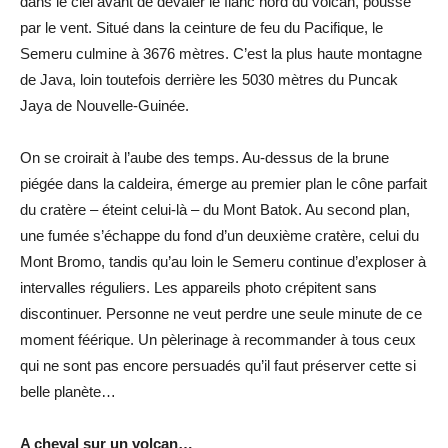
dans le ciel avant de dévaler le flanc nord du volcan, poussé
par le vent. Situé dans la ceinture de feu du Pacifique, le
Semeru culmine à 3676 mètres. C’est la plus haute montagne
de Java, loin toutefois derrière les 5030 mètres du Puncak
Jaya de Nouvelle-Guinée.
On se croirait à l’aube des temps. Au-dessus de la brune
piégée dans la caldeira, émerge au premier plan le cône parfait
du cratère – éteint celui-là – du Mont Batok. Au second plan,
une fumée s’échappe du fond d’un deuxième cratère, celui du
Mont Bromo, tandis qu’au loin le Semeru continue d’exploser à
intervalles réguliers. Les appareils photo crépitent sans
discontinuer. Personne ne veut perdre une seule minute de ce
moment féérique. Un pèlerinage à recommander à tous ceux
qui ne sont pas encore persuadés qu’il faut préserver cette si
belle planète…
A cheval sur un volcan…