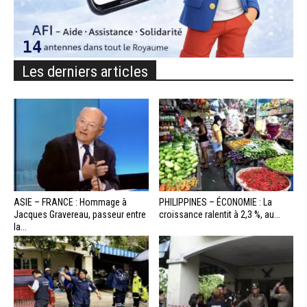
Les derniers articles
ASIE – FRANCE : Hommage à
PHILIPPINES – ÉCONOMIE : La
Jacques Gravereau, passeur entre
croissance ralentit à 2,3 %, au...
la...