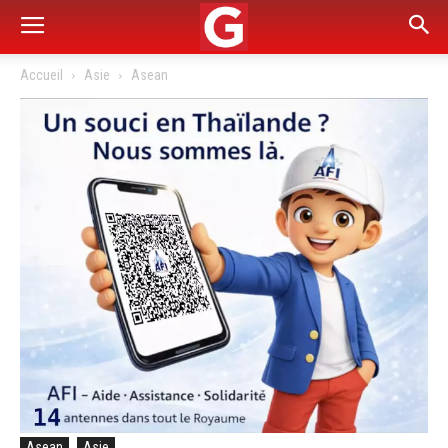
Accueil
Asie
Asean
Asean
Asie