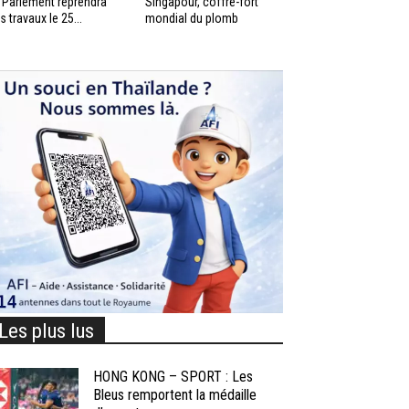
 Parlement reprendra
Singapour, coffre-fort
s travaux le 25...
mondial du plomb
Les plus lus
HONG KONG – SPORT : Les
Bleus remportent la médaille