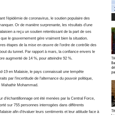
l’épidémie de coronavirus, le soutien populaire des
manquer. Or de manière surprenante, les résultats d’une
isien a reçu un soutien retentissant de la part de ses
que le gouvernement gére vraiment bien la situation.
ères étapes de la mise en œuvre de l’ordre de contrôle des
out du tunnel. Par rapport à mars, la confiance envers le
ore augmenté de 14 %, pour atteindre 92 %.
TH
Ba
dé
d-19 en Malaisie, le pays connaissait une tempête
pa
aits par l’incertitude de l’alternance du pouvoir politique,
ire Mahathir Mohammad.
r d’échantillonnage ont été menées par la Central Force,
 porté sur 755 personnes interrogées dans différents
TH
isie afin d’évaluer leurs sentiments et leur attitude face à