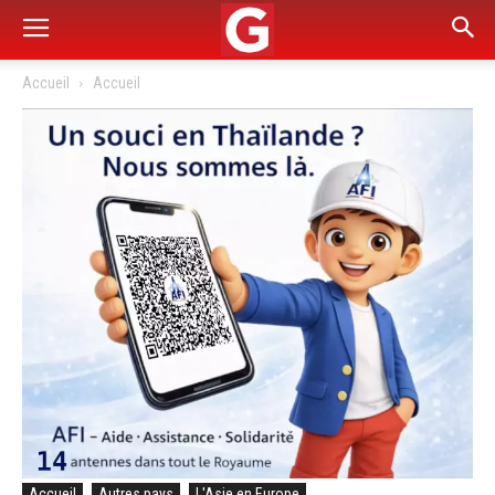
Accueil
Accueil
Accueil
Autres pays
L'Asie en Europe