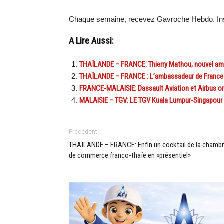
Chaque semaine, recevez Gavroche Hebdo. Ins
A Lire Aussi:
THAÏLANDE – FRANCE: Thierry Mathou, nouvel am
THAÏLANDE – FRANCE : L’ambassadeur de France
FRANCE-MALAISIE: Dassault Aviation et Airbus on
MALAISIE – TGV: LE TGV Kuala Lumpur-Singapour v
Précédent
THAÏLANDE – FRANCE: Enfin un cocktail de la chamb
de commerce franco-thaïe en «présentiel»