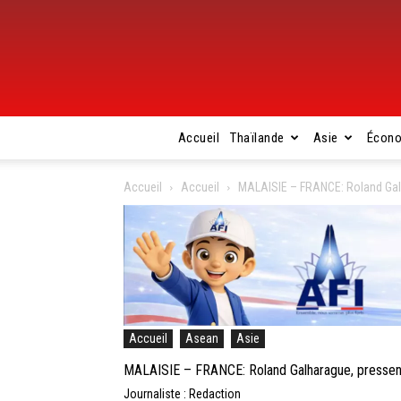
Accueil
Thaïlande
Asie
Écon
Accueil
Accueil
MALAISIE – FRANCE: Roland Gal
Accueil
Asean
Asie
MALAISIE – FRANCE: Roland Galharague, presse
Journaliste : Redaction