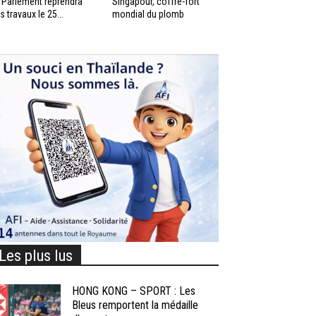
 Parlement reprendra
Singapour, coffre-fort
s travaux le 25...
mondial du plomb
Les plus lus
HONG KONG – SPORT : Les
Bleus remportent la médaille