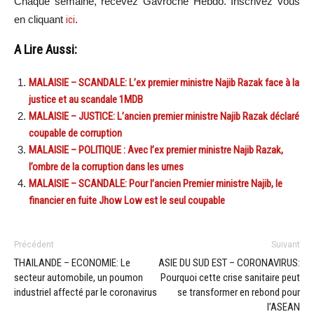
Chaque semaine, recevez Gavroche Hebdo. Inscrivez vous
en cliquant
ici
.
A Lire Aussi:
MALAISIE – SCANDALE: L’ex premier ministre Najib Razak face à la
justice et au scandale 1MDB
MALAISIE – JUSTICE: L’ancien premier ministre Najib Razak déclaré
coupable de corruption
MALAISIE – POLITIQUE : Avec l’ex premier ministre Najib Razak,
l’ombre de la corruption dans les urnes
MALAISIE – SCANDALE: Pour l’ancien Premier ministre Najib, le
financier en fuite Jhow Low est le seul coupable
Précédent
Suivant
THAILANDE – ECONOMIE: Le
ASIE DU SUD EST – CORONAVIRUS:
secteur automobile, un poumon
Pourquoi cette crise sanitaire peut
industriel affecté par le coronavirus
se transformer en rebond pour
l’ASEAN