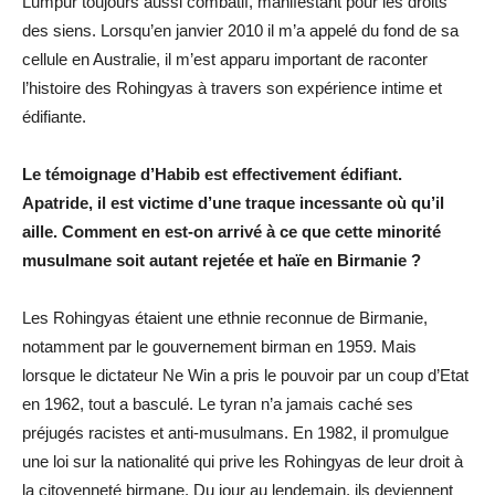
Lumpur toujours aussi combatif, manifestant pour les droits
des siens. Lorsqu’en janvier 2010 il m’a appelé du fond de sa
cellule en Australie, il m’est apparu important de raconter
l’histoire des Rohingyas à travers son expérience intime et
édifiante.
Le témoignage d’Habib est effectivement édifiant.
Apatride, il est victime d’une traque incessante où qu’il
aille. Comment en est-on arrivé à ce que cette minorité
musulmane soit autant rejetée et haïe en Birmanie ?
Les Rohingyas étaient une ethnie reconnue de Birmanie,
notamment par le gouvernement birman en 1959. Mais
lorsque le dictateur Ne Win a pris le pouvoir par un coup d’Etat
en 1962, tout a basculé. Le tyran n’a jamais caché ses
préjugés racistes et anti-musulmans. En 1982, il promulgue
une loi sur la nationalité qui prive les Rohingyas de leur droit à
la citoyenneté birmane. Du jour au lendemain, ils deviennent