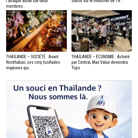
l’attaque aurait tué deux
savoir sur le meurtrier de 14...
membres...
THAÏLANDE – SOCIÉTÉ : Avant
THAÏLANDE – ÉCONOMIE : Acheté
Nonthaburi, ces cinq fusillades
par Central, Max Value deviendra
majeures qui...
Tops