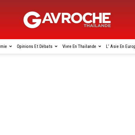
omie
Opinions Et Débats
Vivre En Thaïlande
L’ Asie En Euro
Gavroche
Thaïlande