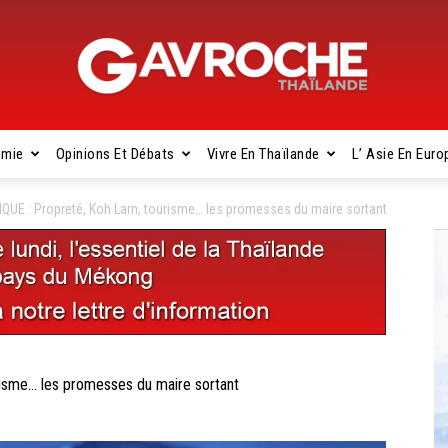
omie
Opinions Et Débats
Vivre En Thaïlande
L’ Asie En Euro
Gavroche
QUE : Propreté, Koh Larn, tourisme… les promesses du maire sortant
Thaïlande
isme… les promesses du maire sortant