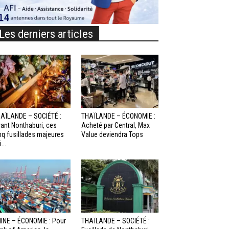
Les derniers articles
AÏLANDE – SOCIÉTÉ :
THAÏLANDE – ÉCONOMIE :
ant Nonthaburi, ces
Acheté par Central, Max
nq fusillades majeures
Value deviendra Tops
...
INE – ÉCONOMIE : Pour
THAÏLANDE – SOCIÉTÉ :