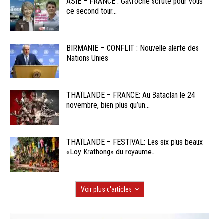
ASIE – FRANCE : Gavroche scrute pour vous
ce second tour...
BIRMANIE – CONFLIT : Nouvelle alerte des
Nations Unies
THAÏLANDE – FRANCE: Au Bataclan le 24
novembre, bien plus qu’un...
THAÏLANDE – FESTIVAL: Les six plus beaux
«Loy Krathong» du royaume...
Voir plus d'articles