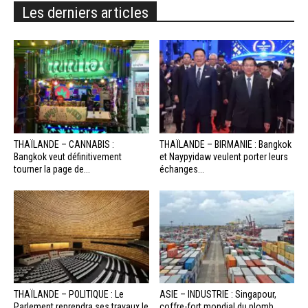
Les derniers articles
THAÏLANDE – CANNABIS :
THAÏLANDE – BIRMANIE : Bangkok
Bangkok veut définitivement
et Naypyidaw veulent porter leurs
tourner la page de...
échanges...
THAÏLANDE – POLITIQUE : Le
ASIE – INDUSTRIE : Singapour,
Parlement reprendra ses travaux le
coffre-fort mondial du plomb