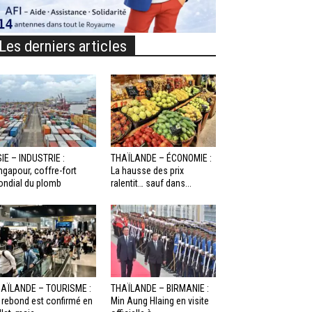
Les derniers articles
IE – INDUSTRIE :
THAÏLANDE – ÉCONOMIE :
ngapour, coffre-fort
La hausse des prix
ndial du plomb
ralentit… sauf dans...
AÏLANDE – TOURISME :
THAÏLANDE – BIRMANIE :
 rebond est confirmé en
Min Aung Hlaing en visite