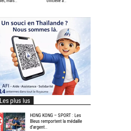
llet, mais...
officielle à...
Les plus lus
HONG KONG – SPORT : Les
Bleus remportent la médaille
d’argent...