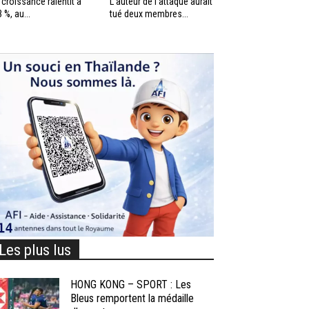
 croissance ralentit à
L’auteur de l’attaque aurait
3 %, au...
tué deux membres...
Les plus lus
HONG KONG – SPORT : Les
Bleus remportent la médaille