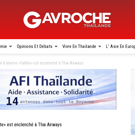
omie
Opinions Et Débats
Vivre En Thaïlande
L’ Asie En Euro
Gavroche
 d’alarme «faillite» est enclenché à Thai Airways
Thaïlande
te» est enclenché à Thai Airways