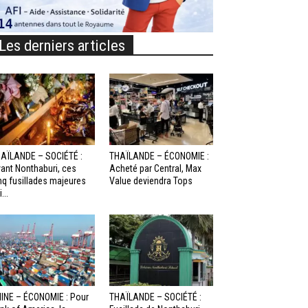
Les derniers articles
AÏLANDE – SOCIÉTÉ :
THAÏLANDE – ÉCONOMIE :
ant Nonthaburi, ces
Acheté par Central, Max
nq fusillades majeures
Value deviendra Tops
...
INE – ÉCONOMIE : Pour
THAÏLANDE – SOCIÉTÉ :