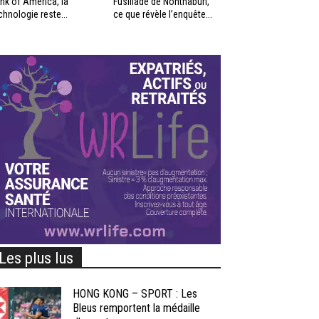
nk of America, la
Fusillade de Nonthaburi,
chnologie reste...
ce que révèle l’enquête...
Les plus lus
HONG KONG – SPORT : Les
Bleus remportent la médaille