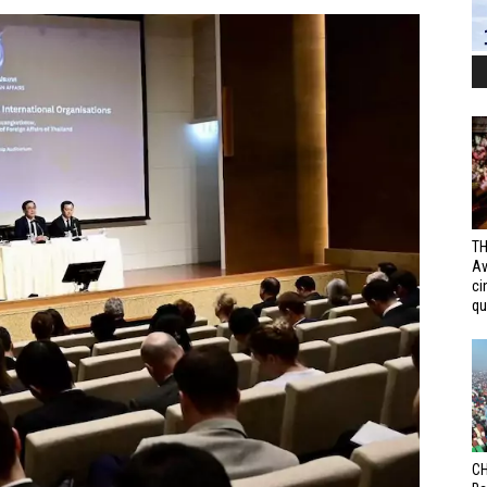
TH
Av
ci
qui
CH