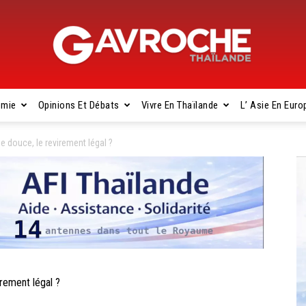
omie
Opinions Et Débats
Vivre En Thaïlande
L’ Asie En Euro
Gavroche
douce, le revirement légal ?
Thaïlande
ement légal ?