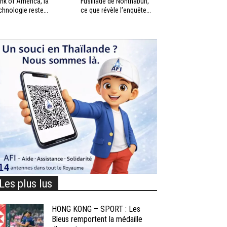
nk of America, la
Fusillade de Nonthaburi,
chnologie reste...
ce que révèle l’enquête...
Les plus lus
HONG KONG – SPORT : Les
Bleus remportent la médaille