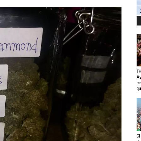
TH
Av
ci
qui
CH