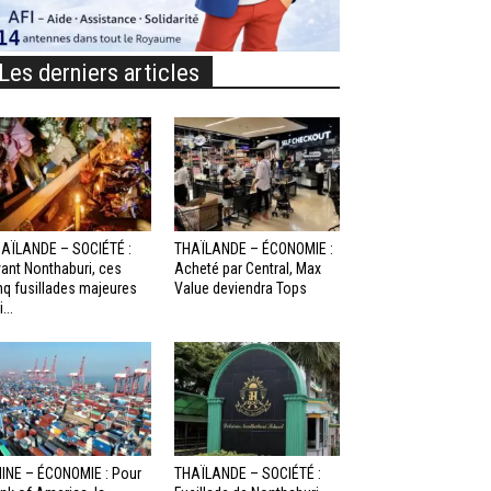
Les derniers articles
AÏLANDE – SOCIÉTÉ :
THAÏLANDE – ÉCONOMIE :
ant Nonthaburi, ces
Acheté par Central, Max
nq fusillades majeures
Value deviendra Tops
...
INE – ÉCONOMIE : Pour
THAÏLANDE – SOCIÉTÉ :