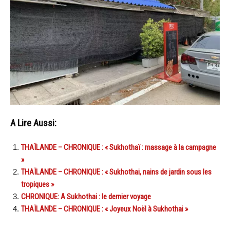
A Lire Aussi:
THAÏLANDE – CHRONIQUE : « Sukhothaï : massage à la campagne
»
THAÏLANDE – CHRONIQUE : « Sukhothai, nains de jardin sous les
tropiques »
CHRONIQUE: A Sukhothai : le dernier voyage
THAÏLANDE – CHRONIQUE : « Joyeux Noël à Sukhothai »