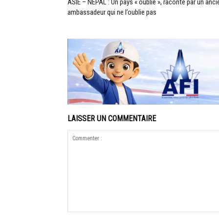
ASIE – NÉPAL : Un pays « oublié », raconté par un anci
ambassadeur qui ne l’oublie pas
LAISSER UN COMMENTAIRE