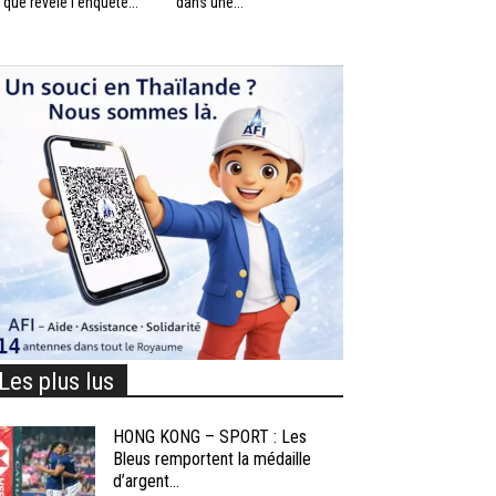
 que révèle l’enquête...
dans une...
Les plus lus
HONG KONG – SPORT : Les
Bleus remportent la médaille
d’argent...