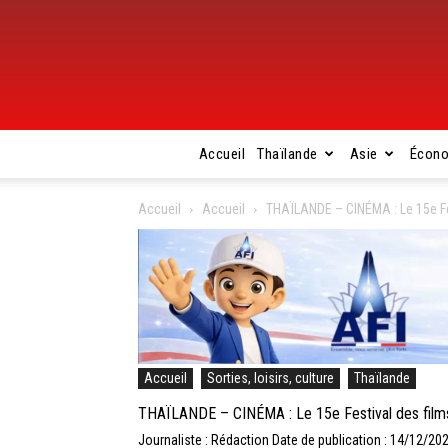
Accueil
Thaïlande
Asie
Écon
Accueil
Accueil
THAÏLANDE – CINÉMA : Le 15e F
Accueil
Sorties, loisirs, culture
Thaïlande
THAÏLANDE – CINÉMA : Le 15e Festival des fil
Journaliste : Rédaction
Date de publication : 14/12/20