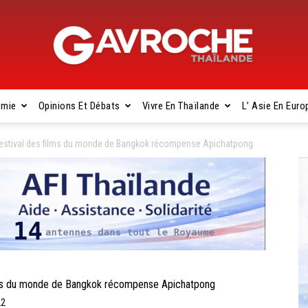
omie
Opinions Et Débats
Vivre En Thaïlande
L’ Asie En Euro
Gavroche
estival des films du monde de Bangkok récompense Apichatpong
Thaïlande
ms du monde de Bangkok récompense Apichatpong
22