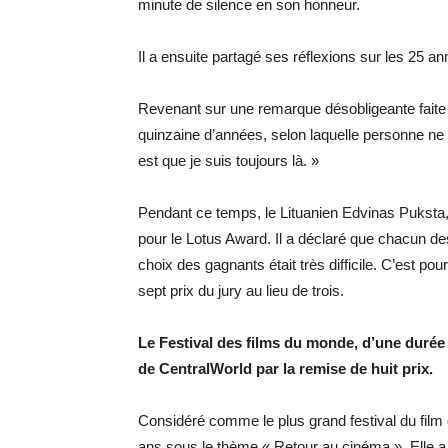
minute de silence en son honneur.
Il a ensuite partagé ses réflexions sur les 25 a
Revenant sur une remarque désobligeante faite 
quinzaine d’années, selon laquelle personne ne vo
est que je suis toujours là. »
Pendant ce temps, le Lituanien Edvinas Puksta, qu
pour le Lotus Award. Il a déclaré que chacun des
choix des gagnants était très difficile. C’est pour
sept prix du jury au lieu de trois.
Le Festival des films du monde, d’une durée
de CentralWorld par la remise de huit prix.
Considéré comme le plus grand festival du film 
ans sous le thème « Retour au cinéma ». Elle a 