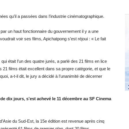
nnées qu’il a passées dans l’industrie cinématographique.
par un haut fonctionnaire du gouvernement il y a une
udrait voir ses films, Apichatpong s’est réjoui : « Le fait
i était l’un des quatre jurés, a parlé des 21 films en lice
 21 films était excellent dans sa propre catégorie, et que le
quoi, a-t-il dit, le jury a décidé à l’unanimité de décerner
 de dix jours, s’est achevé le 11 décembre au SF Cinema
d’Asie du Sud-Est, la 15e édition est revenue après cinq
présenté 61 films de premier plan, dont 20 films