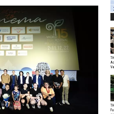
TH
Ac
Va
TH
Fu