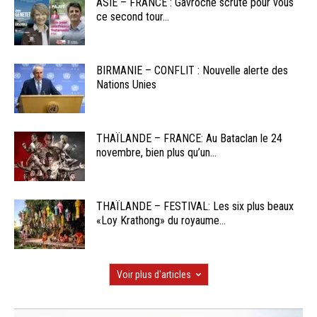
ASIE – FRANCE : Gavroche scrute pour vous
ce second tour...
BIRMANIE – CONFLIT : Nouvelle alerte des
Nations Unies
THAÏLANDE – FRANCE: Au Bataclan le 24
novembre, bien plus qu’un...
THAÏLANDE – FESTIVAL: Les six plus beaux
«Loy Krathong» du royaume...
Voir plus d'articles